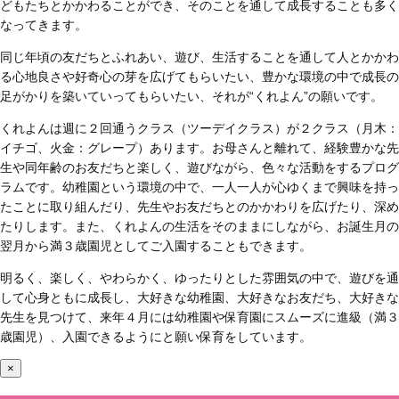
どもたちとかかわることができ、そのことを通して成長することも多く
なってきます。
同じ年頃の友だちとふれあい、遊び、生活することを通して人とかかわ
る心地良さや好奇心の芽を広げてもらいたい、豊かな環境の中で成長の
足がかりを築いていってもらいたい、それが“くれよん”の願いです。
くれよんは週に２回通うクラス（ツーデイクラス）が２クラス（月木：
イチゴ、火金：グレープ）あります。お母さんと離れて、経験豊かな先
生や同年齢のお友だちと楽しく、遊びながら、色々な活動をするプログ
ラムです。幼稚園という環境の中で、一人一人が心ゆくまで興味を持っ
たことに取り組んだり、先生やお友だちとのかかわりを広げたり、深め
たりします。また、くれよんの生活をそのままにしながら、お誕生月の
翌月から満３歳園児としてご入園することもできます。
明るく、楽しく、やわらかく、ゆったりとした雰囲気の中で、遊びを通
して心身ともに成長し、大好きな幼稚園、大好きなお友だち、大好きな
先生を見つけて、来年４月には幼稚園や保育園にスムーズに進級（満３
歳園児）、入園できるようにと願い保育をしています。
×