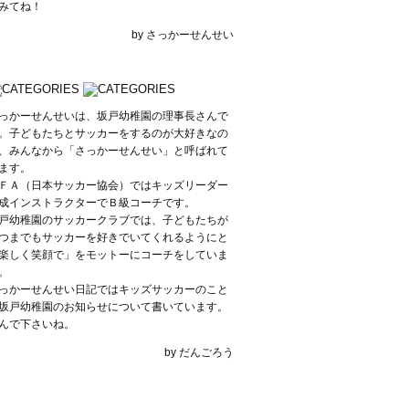
みてね！
by さっかーせんせい
っかーせんせいは、坂戸幼稚園の理事長さんで
。子どもたちとサッカーをするのが大好きなの
、みんなから「さっかーせんせい」と呼ばれて
ます。
ＦＡ（日本サッカー協会）ではキッズリーダー
成インストラクターでＢ級コーチです。
戸幼稚園のサッカークラブでは、子どもたちが
つまでもサッカーを好きでいてくれるようにと
楽しく笑顔で」をモットーにコーチをしていま
。
っかーせんせい日記ではキッズサッカーのこと
坂戸幼稚園のお知らせについて書いています。
んで下さいね。
by だんごろう