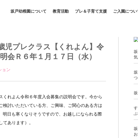
坂戸幼稚園について
教育活動
プレ＆子育て支援
ご入園につい
歳児プレクラス【くれよん】令
坂
明会Ｒ６年１月１７日（水）
気
ション 
坂
つ
坂
スくれよん令和６年度入会募集の説明会です。今から
ご検討いただいている方、ご興味、ご関心のある方は
す
ぶ
。明日も寒くなりそうですので、お越しになられる際
してあります）。
坂
お