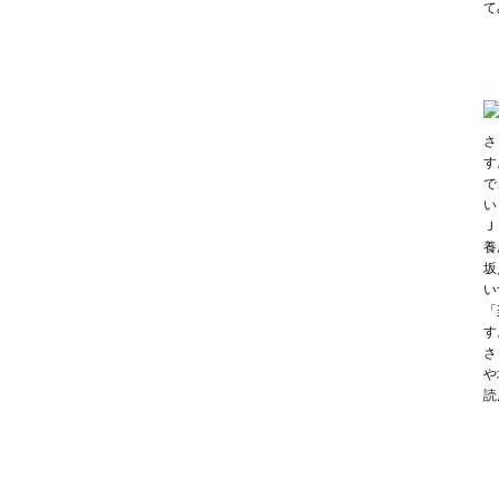
て
さ
す
で
い
Ｊ
養
坂
い
「
す
さ
や
読