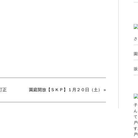
さ
園
坂
訂正
園庭開放【ＳＫＰ】１月２０日（土）
»
子
ん
て
戸
す
戸