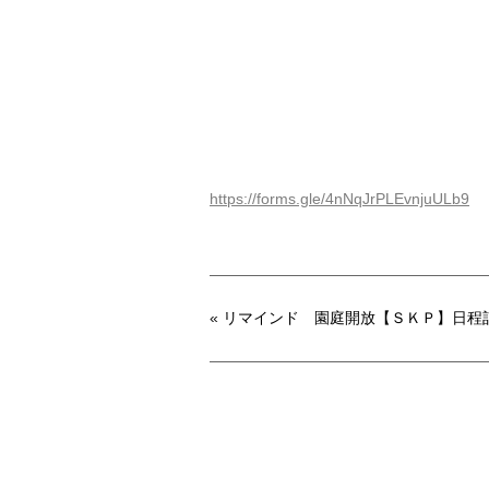
https://forms.gle/4nNqJrPLEvnjuULb9
«
リマインド 園庭開放【ＳＫＰ】日程