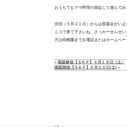
おうちでもママ料理の真似して遊んでみてね(
次回（５月２１日）からは双葉会がいよ
ニコで来て下さいね。さっかーせんせい
方は幼稚園までお電話またはホームペー
«
園庭解放【ＳＫＰ】４月１９日（土）
園庭開放【ＳＫＰ】５月１０日(土)
»