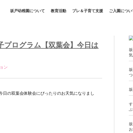
坂戸幼稚園について
教育活動
プレ＆子育て支援
ご入園につい
子プログラム【双葉会】今日は
坂
気
ョン 
坂
つ
坂
今日の双葉会体験会にぴったりのお天気になりまし
す
ぶ
坂
お