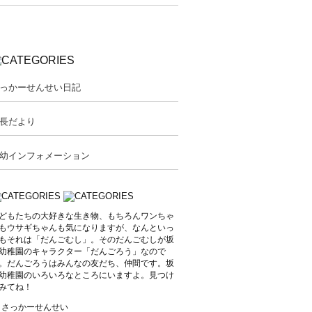
っかーせんせい日記
長だより
幼インフォメーション
どもたちの大好きな生き物、もちろんワンちゃ
もウサギちゃんも気になりますが、なんといっ
もそれは「だんごむし」。そのだんごむしが坂
幼稚園のキャラクター「だんごろう」なので
。だんごろうはみんなの友だち、仲間です。坂
幼稚園のいろいろなところにいますよ。見つけ
みてね！
y さっかーせんせい