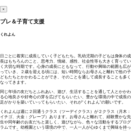
×
プレ＆子育て支援
くれよん
日ごとに着実に成長していく子どもたち。乳幼児期の子どもは身体の成
長はもちろんのこと、思考力、情緒、感性、社会性等も大きく育ってい
く大切な時期です。心身の成長にともなって、行動や興味の範囲も広が
っていき、２歳を迎える頃には、短い時間ならお母さんと離れて他の子
どもたちとかかわることができ、そのことを通して成長することも多く
なってきます。
同じ年頃の友だちとふれあい、遊び、生活することを通して人とかかわ
る心地良さや好奇心の芽を広げてもらいたい、豊かな環境の中で成長の
足がかりを築いていってもらいたい、それが“くれよん”の願いです。
くれよんは週に２回通うクラス（ツーデイクラス）が２クラス（月木：
イチゴ、火金：グレープ）あります。お母さんと離れて、経験豊かな先
生や同年齢のお友だちと楽しく、遊びながら、色々な活動をするプログ
ラムです。幼稚園という環境の中で、一人一人が心ゆくまで興味を持っ