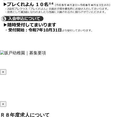
×
×
Ｒ８年度求人について