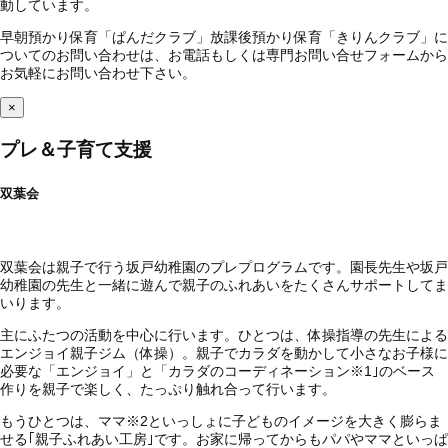
動しています。
早朝預かり保育「ぱんだクラブ」放課後預かり保育「きりんクラブ」に
ついてのお問い合わせは、お電話もしくは専門お問い合せフォームから
お気軽にお問い合わせ下さい。
×
プレ＆子育て支援
双葉会
双葉会は親子で行う坂戸幼稚園のプレプログラムです。園長先生や坂戸
幼稚園の先生と一緒に遊んで親子のふれあいをたくさんサポートしてま
いります。
主にふたつの活動を中心に行います。ひとつは、体操指導の先生による
エンジョイ親子ジム（体操）。親子でカラダを動かして小さなお子様に
必要な「エンジョイ」と「カラダのコーディネーション
※1
｣のベース
作りを親子で楽しく、たっぷり触れ合って行います。
もうひとつは、ママ
※2
といっしょに子どものイメージを大きく膨らま
せる｢親子ふれあい工房｣です。お家に帰ってからもパパやママといっぱ