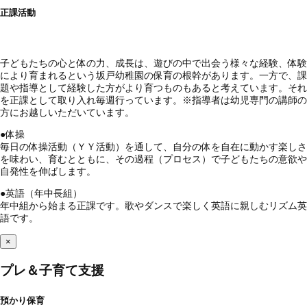
正課活動
子どもたちの心と体の力、成長は、遊びの中で出会う様々な経験、体験
により育まれるという坂戸幼稚園の保育の根幹があります。一方で、課
題や指導として経験した方がより育つものもあると考えています。それ
を正課として取り入れ毎週行っています。※指導者は幼児専門の講師の
方にお越しいただいています。
●
体操
毎日の体操活動（ＹＹ活動）を通して、自分の体を自在に動かす楽しさ
を味わい、育むとともに、その過程（プロセス）で子どもたちの意欲や
自発性を伸ばします。
●
英語（年中長組）
年中組から始まる正課です。歌やダンスで楽しく英語に親しむリズム英
語です。
×
プレ＆子育て支援
預かり保育