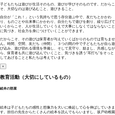
子どもたちは遊びが生活そのもの、遊びが学びそのものです。だからこ
そ、大切なのは遊び込むこと、遊びきること。
自分が「これ！」という気持ちで思う存分遊ぶ中で、友だちとかかわ
り、ものごとや出来事にかかわり、自分たちで遊びを創り、繰り広げて
いくからこそ、人が生活していくうえで大事にしなくてはならないこと
に気づき、社会力を身につけていくことができます。
だからこそ、その遊びは保育者が与えていくばかりのものでは育ちませ
ん。時間、空間、友だち（仲間）、３つの間の中で子どもたちが自ら遊
び込み、遊び切れる環境を準備し、そして見守り、励まし、共感しなが
ら、保育者も共に遊び込んでいくこと、気づきを誘う“耳打ち”をそっと
してあげることと私たちは考えています。
×
教育活動（大切にしているもの）
絵本の部屋
絵本は子どもたちの感性と想像力を大いに喚起して心を伸ばしていきま
す。担任の先生からたくさんの絵本を読んでもらいますし、坂戸幼稚園