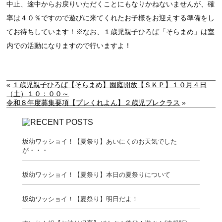
中止、途中からお戻りいただくことにもなりかねないませんが、確
率は４０％ですので遊びに来てくれたお子様をお迎えする準備をし
てお待ちしています！※なお、１歳児親子ひろば「そらまめ」は室
内での活動になりますので行いますよ！
«
１歳児親子ひろば【そらまめ】園庭開放【ＳＫＰ】１０月４日
（土）１０：００～
令和８年度募集要項【プレくれよん】２歳児プレクラス
»
坂幼ワッショイ！【夏祭り】あいにくのお天気でした
が・・・
坂幼ワッショイ！【夏祭り】本日の夏祭りについて
坂幼ワッショイ！【夏祭り】明日だよ！