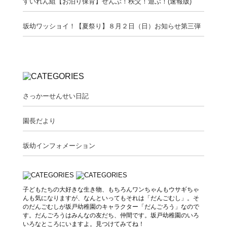
すいれん組【お泊り保育】ぜんぶ！秩父！遊ぶ！(速報版)
坂幼ワッショイ！【夏祭り】８月２日（日）お知らせ第三弾
さっかーせんせい日記
園長だより
坂幼インフォメーション
子どもたちの大好きな生き物、もちろんワンちゃんもウサギちゃ
んも気になりますが、なんといってもそれは「だんごむし」。そ
のだんごむしが坂戸幼稚園のキャラクター「だんごろう」なので
す。だんごろうはみんなの友だち、仲間です。坂戸幼稚園のいろ
いろなところにいますよ。見つけてみてね！