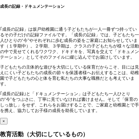
成長の記録・ドキュメンテーション
｢成長の記録」は坂戸幼稚園に通う子どもたちが一人一冊ずつ持ってい
るその子だけの記録ファイルです。「成長の記録」では、子どもたち一
人ひとりの“今”やそれぞれに歩む成長の姿をご家庭にお知らせしていま
す（１学期中）。２学期、３学期は、クラスの子どもたちが様々な活動
の中で見せてくれるワクワク、ドキドキを、写真を交えて「ドキュメン
テーション」としてそのファイルに綴じ込んででお届けしています。
子どもたちの主体的な遊びを大切にしている保育だからこそ、目には見
えにくい子どもたちの成長の節々を保護者様へお伝えすることは、幼稚
園で子どもたちの心と体を育む私たちの大事な職務だとも考えていま
す。
｢成長の記録｣と「ドキュメンテーション」は子どもたち一人ひとり
の“今”をつぶさに、丁寧に見ていなければ書けません。そして「保育の
しっ放し」をせず、これらをお届けすることで、ご家庭と幼稚園とで手
を携え、協力してお子様の成長を助長しています。
×
教育活動（大切にしているもの）