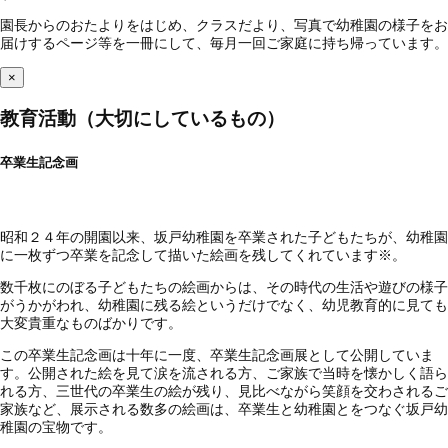
園長からのおたよりをはじめ、クラスだより、写真で幼稚園の様子をお
届けするページ等を一冊にして、毎月一回ご家庭に持ち帰っています。
×
教育活動（大切にしているもの）
卒業生記念画
昭和２４年の開園以来、坂戸幼稚園を卒業された子どもたちが、幼稚園
に一枚ずつ卒業を記念して描いた絵画を残してくれています※。
数千枚にのぼる子どもたちの絵画からは、その時代の生活や遊びの様子
がうかがわれ、幼稚園に残る絵というだけでなく、幼児教育的に見ても
大変貴重なものばかりです。
この卒業生記念画は十年に一度、卒業生記念画展として公開していま
す。公開された絵を見て涙を流される方、ご家族で当時を懐かしく語ら
れる方、三世代の卒業生の絵が残り、見比べながら笑顔を交わされるご
家族など、展示される数多の絵画は、卒業生と幼稚園とをつなぐ坂戸幼
稚園の宝物です。