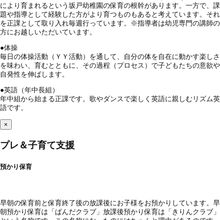
により育まれるという坂戸幼稚園の保育の根幹があります。一方で、課
題や指導として経験した方がより育つものもあると考えています。それ
を正課として取り入れ毎週行っています。※指導者は幼児専門の講師の
方にお越しいただいています。
●
体操
毎日の体操活動（ＹＹ活動）を通して、自分の体を自在に動かす楽しさ
を味わい、育むとともに、その過程（プロセス）で子どもたちの意欲や
自発性を伸ばします。
●
英語（年中長組）
年中組から始まる正課です。歌やダンスで楽しく英語に親しむリズム英
語です。
×
プレ＆子育て支援
預かり保育
早朝の保育前と保育終了後の放課後にお子様をお預かりしています。早
朝預かり保育は「ぱんだクラブ」放課後預かり保育は「きりんクラブ」