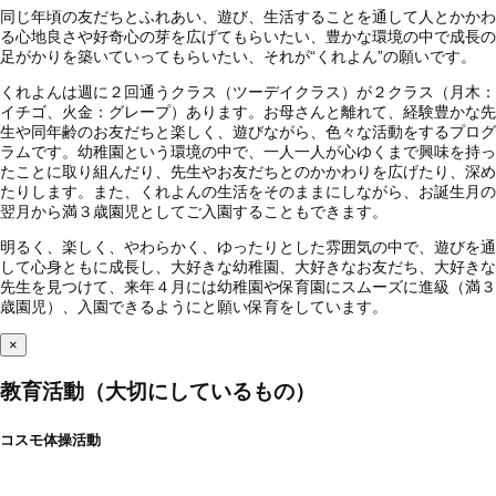
同じ年頃の友だちとふれあい、遊び、生活することを通して人とかかわ
る心地良さや好奇心の芽を広げてもらいたい、豊かな環境の中で成長の
足がかりを築いていってもらいたい、それが“くれよん”の願いです。
くれよんは週に２回通うクラス（ツーデイクラス）が２クラス（月木：
イチゴ、火金：グレープ）あります。お母さんと離れて、経験豊かな先
生や同年齢のお友だちと楽しく、遊びながら、色々な活動をするプログ
ラムです。幼稚園という環境の中で、一人一人が心ゆくまで興味を持っ
たことに取り組んだり、先生やお友だちとのかかわりを広げたり、深め
たりします。また、くれよんの生活をそのままにしながら、お誕生月の
翌月から満３歳園児としてご入園することもできます。
明るく、楽しく、やわらかく、ゆったりとした雰囲気の中で、遊びを通
して心身ともに成長し、大好きな幼稚園、大好きなお友だち、大好きな
先生を見つけて、来年４月には幼稚園や保育園にスムーズに進級（満３
歳園児）、入園できるようにと願い保育をしています。
×
教育活動（大切にしているもの）
コスモ体操活動