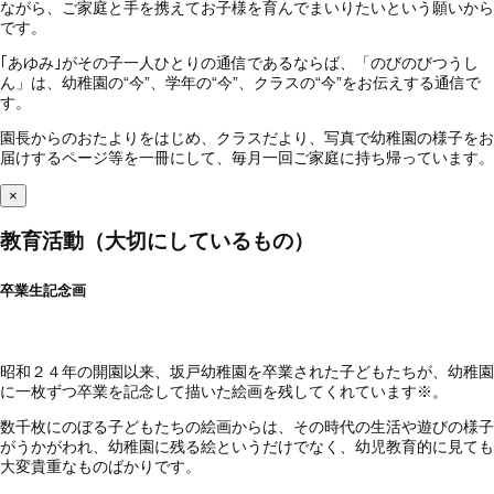
ながら、ご家庭と手を携えてお子様を育んでまいりたいという願いから
です。
｢あゆみ｣がその子一人ひとりの通信であるならば、「のびのびつうし
ん」は、幼稚園の“今”、学年の“今”、クラスの“今”をお伝えする通信で
す。
園長からのおたよりをはじめ、クラスだより、写真で幼稚園の様子をお
届けするページ等を一冊にして、毎月一回ご家庭に持ち帰っています。
×
教育活動（大切にしているもの）
卒業生記念画
昭和２４年の開園以来、坂戸幼稚園を卒業された子どもたちが、幼稚園
に一枚ずつ卒業を記念して描いた絵画を残してくれています※。
数千枚にのぼる子どもたちの絵画からは、その時代の生活や遊びの様子
がうかがわれ、幼稚園に残る絵というだけでなく、幼児教育的に見ても
大変貴重なものばかりです。