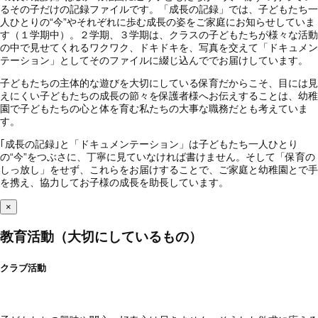
るその子だけの記録ファイルです。「成長の記録」では、子どもたち一
人ひとりの“今”やそれぞれに歩む成長の姿をご家庭にお知らせしていま
す（１学期中）。２学期、３学期は、クラスの子どもたちが様々な活動
の中で見せてくれるワクワク、ドキドキを、写真を交えて「ドキュメン
テーション」としてそのファイルに綴じ込んででお届けしています。
子どもたちの主体的な遊びを大切にしている保育だからこそ、目には見
えにくい子どもたちの成長の節々を保護者様へお伝えすることは、幼稚
園で子どもたちの心と体を育む私たちの大事な職務だとも考えていま
す。
｢成長の記録｣と「ドキュメンテーション」は子どもたち一人ひとり
の“今”をつぶさに、丁寧に見ていなければ書けません。そして「保育の
しっ放し」をせず、これらをお届けすることで、ご家庭と幼稚園とで手
を携え、協力してお子様の成長を助長しています。
×
教育活動（大切にしているもの）
クラブ活動