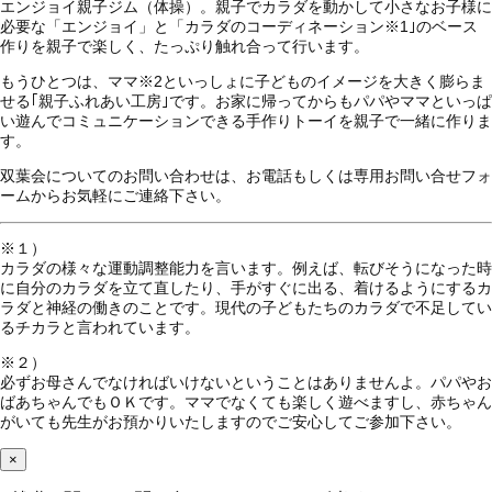
エンジョイ親子ジム（体操）。親子でカラダを動かして小さなお子様に
必要な「エンジョイ」と「カラダのコーディネーション
※1
｣のベース
作りを親子で楽しく、たっぷり触れ合って行います。
もうひとつは、ママ
※2
といっしょに子どものイメージを大きく膨らま
せる｢親子ふれあい工房｣です。お家に帰ってからもパパやママといっぱ
い遊んでコミュニケーションできる手作りトーイを親子で一緒に作りま
す。
双葉会についてのお問い合わせは、お電話もしくは専用お問い合せフォ
ームからお気軽にご連絡下さい。
※１）
カラダの様々な運動調整能力を言います。例えば、転びそうになった時
に自分のカラダを立て直したり、手がすぐに出る、着けるようにするカ
ラダと神経の働きのことです。現代の子どもたちのカラダで不足してい
るチカラと言われています。
※２）
必ずお母さんでなければいけないということはありませんよ。パパやお
ばあちゃんでもＯＫです。ママでなくても楽しく遊べますし、赤ちゃん
がいても先生がお預かりいたしますのでご安心してご参加下さい。
×