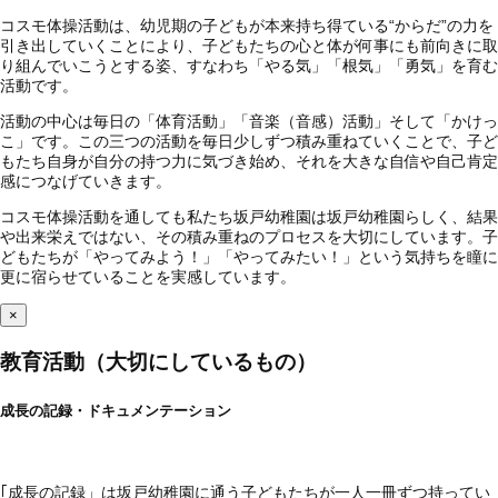
コスモ体操活動は、幼児期の子どもが本来持ち得ている“からだ”の力を
引き出していくことにより、子どもたちの心と体が何事にも前向きに取
り組んでいこうとする姿、すなわち「やる気」「根気」「勇気」を育む
活動です。
活動の中心は毎日の「体育活動」「音楽（音感）活動」そして「かけっ
こ」です。この三つの活動を毎日少しずつ積み重ねていくことで、子ど
もたち自身が自分の持つ力に気づき始め、それを大きな自信や自己肯定
感につなげていきます。
コスモ体操活動を通しても私たち坂戸幼稚園は坂戸幼稚園らしく、結果
や出来栄えではない、その積み重ねのプロセスを大切にしています。子
どもたちが「やってみよう！」「やってみたい！」という気持ちを瞳に
更に宿らせていることを実感しています。
×
教育活動（大切にしているもの）
成長の記録・ドキュメンテーション
｢成長の記録」は坂戸幼稚園に通う子どもたちが一人一冊ずつ持ってい