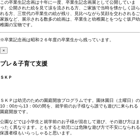
この卒業生記念画は十年に一度、卒業生記念画展として公開していま
す。公開された絵を見て涙を流される方、ご家族で当時を懐かしく語ら
れる方、三世代の卒業生の絵が残り、見比べながら笑顔を交わされるご
家族など、展示される数多の絵画は、卒業生と幼稚園とをつなぐ坂戸幼
稚園の宝物です。
※卒業記念画は昭和２６年度の卒業生から残っています。
×
プレ＆子育て支援
ＳＫＰ
ＳＫＰは幼児のための園庭開放プログラムです。園休園日（土曜日）の
10：00から13：00の間を、就学前のお子様なら誰でも遊びに来られる
園庭開放です。
公園などでは小学生と就学前のお子様が混在して遊び、その遊び方はま
ったく異なります。ともすると幼児には危険な遊び方で不安になられる
保護者様もいらっしゃると思います。