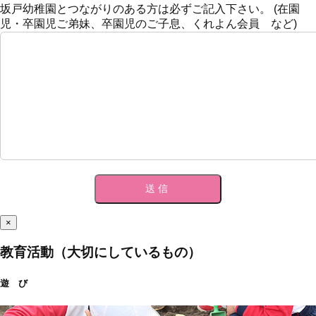
坂戸幼稚園とつながりのある方は必ずご記入下さい。 (在園
児・卒園児ご弟妹、卒園児のご子息、くれよん会員 など)
×
教育活動（大切にしているもの）
遊 び