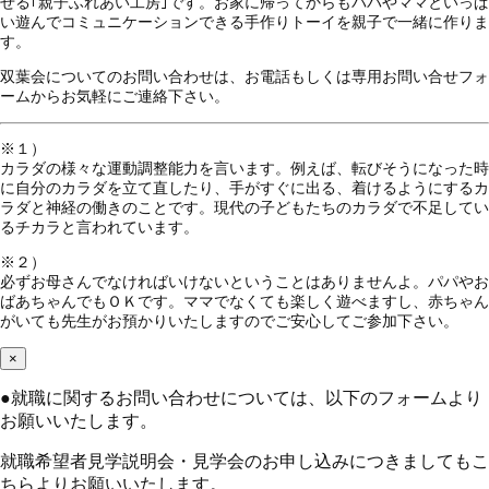
せる｢親子ふれあい工房｣です。お家に帰ってからもパパやママといっぱ
い遊んでコミュニケーションできる手作りトーイを親子で一緒に作りま
す。
双葉会についてのお問い合わせは、お電話もしくは専用お問い合せフォ
ームからお気軽にご連絡下さい。
※１）
カラダの様々な運動調整能力を言います。例えば、転びそうになった時
に自分のカラダを立て直したり、手がすぐに出る、着けるようにするカ
ラダと神経の働きのことです。現代の子どもたちのカラダで不足してい
るチカラと言われています。
※２）
必ずお母さんでなければいけないということはありませんよ。パパやお
ばあちゃんでもＯＫです。ママでなくても楽しく遊べますし、赤ちゃん
がいても先生がお預かりいたしますのでご安心してご参加下さい。
×
●
就職に関するお問い合わせについては、以下のフォームより
お願いいたします。
就職希望者見学説明会・見学会のお申し込みにつきましてもこ
ちらよりお願いいたします。