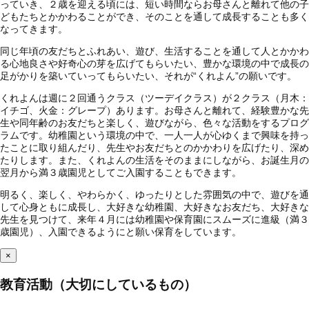
っていき、２歳を迎える頃には、短い時間ならお母さんと離れて他の子
どもたちとかかわることができ、そのことを通して成長することも多く
なってきます。
同じ年頃の友だちとふれあい、遊び、生活することを通して人とかかわ
る心地良さや好奇心の芽を広げてもらいたい、豊かな環境の中で成長の
足がかりを築いていってもらいたい、それが“くれよん”の願いです。
くれよんは週に２回通うクラス（ツーデイクラス）が２クラス（月木：
イチゴ、火金：グレープ）あります。お母さんと離れて、経験豊かな先
生や同年齢のお友だちと楽しく、遊びながら、色々な活動をするプログ
ラムです。幼稚園という環境の中で、一人一人が心ゆくまで興味を持っ
たことに取り組んだり、先生やお友だちとのかかわりを広げたり、深め
たりします。また、くれよんの生活をそのままにしながら、お誕生月の
翌月から満３歳園児としてご入園することもできます。
明るく、楽しく、やわらかく、ゆったりとした雰囲気の中で、遊びを通
して心身ともに成長し、大好きな幼稚園、大好きなお友だち、大好きな
先生を見つけて、来年４月には幼稚園や保育園にスムーズに進級（満３
歳園児）、入園できるようにと願い保育をしています。
×
教育活動（大切にしているもの）