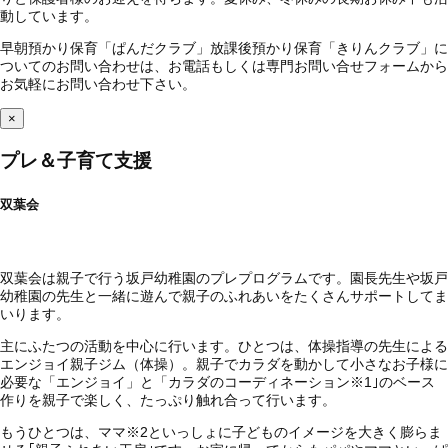
動しています。
早朝預かり保育「ぱんだクラブ」放課後預かり保育「きりんクラブ」に
ついてのお問い合わせは、お電話もしくは専門お問い合せフォームから
お気軽にお問い合わせ下さい。
×
プレ＆子育て支援
双葉会
双葉会は親子で行う坂戸幼稚園のプレプログラムです。園長先生や坂戸
幼稚園の先生と一緒に遊んで親子のふれあいをたくさんサポートしてま
いります。
主にふたつの活動を中心に行います。ひとつは、体操指導の先生による
エンジョイ親子ジム（体操）。親子でカラダを動かして小さなお子様に
必要な「エンジョイ」と「カラダのコーディネーション
※1
｣のベース
作りを親子で楽しく、たっぷり触れ合って行います。
もうひとつは、ママ
※2
といっしょに子どものイメージを大きく膨らま