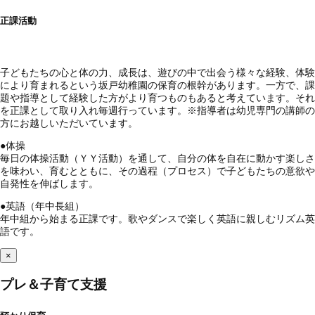
正課活動
子どもたちの心と体の力、成長は、遊びの中で出会う様々な経験、体験
により育まれるという坂戸幼稚園の保育の根幹があります。一方で、課
題や指導として経験した方がより育つものもあると考えています。それ
を正課として取り入れ毎週行っています。※指導者は幼児専門の講師の
方にお越しいただいています。
●
体操
毎日の体操活動（ＹＹ活動）を通して、自分の体を自在に動かす楽しさ
を味わい、育むとともに、その過程（プロセス）で子どもたちの意欲や
自発性を伸ばします。
●
英語（年中長組）
年中組から始まる正課です。歌やダンスで楽しく英語に親しむリズム英
語です。
×
プレ＆子育て支援