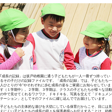
｢成長の記録」は坂戸幼稚園に通う子どもたちが一人一冊ずつ持ってい
るその子だけの記録ファイルです。「成長の記録」では、子どもたち一
人ひとりの“今”やそれぞれに歩む成長の姿をご家庭にお知らせしていま
す（１学期中）。２学期、３学期は、クラスの子どもたちが様々な活動
の中で見せてくれるワクワク、ドキドキを、写真を交えて「ドキュメン
テーション」としてそのファイルに綴じ込んででお届けしています。
子どもたちの主体的な遊びを大切にしている保育だからこそ、目には見
えにくい子どもたちの成長の節々を保護者様へお伝えすることは、幼稚