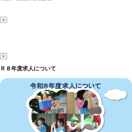
×
×
Ｒ８年度求人について