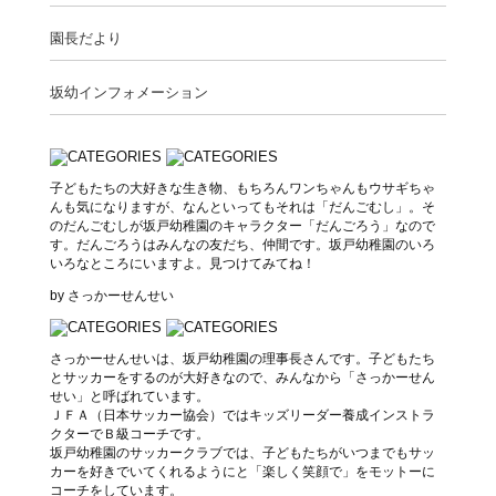
園長だより
坂幼インフォメーション
子どもたちの大好きな生き物、もちろんワンちゃんもウサギちゃ
んも気になりますが、なんといってもそれは「だんごむし」。そ
のだんごむしが坂戸幼稚園のキャラクター「だんごろう」なので
す。だんごろうはみんなの友だち、仲間です。坂戸幼稚園のいろ
いろなところにいますよ。見つけてみてね！
by さっかーせんせい
さっかーせんせいは、坂戸幼稚園の理事長さんです。子どもたち
とサッカーをするのが大好きなので、みんなから「さっかーせん
せい」と呼ばれています。
ＪＦＡ（日本サッカー協会）ではキッズリーダー養成インストラ
クターでＢ級コーチです。
坂戸幼稚園のサッカークラブでは、子どもたちがいつまでもサッ
カーを好きでいてくれるようにと「楽しく笑顔で」をモットーに
コーチをしています。