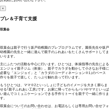
お気軽にお問い合わせ下さい。
×
プレ＆子育て支援
双葉会
双葉会は親子で行う坂戸幼稚園のプレプログラムです。園長先生や坂戸
幼稚園の先生と一緒に遊んで親子のふれあいをたくさんサポートしてま
いります。
主にふたつの活動を中心に行います。ひとつは、体操指導の先生による
エンジョイ親子ジム（体操）。親子でカラダを動かして小さなお子様に
必要な「エンジョイ」と「カラダのコーディネーション
※1
｣のベース
作りを親子で楽しく、たっぷり触れ合って行います。
もうひとつは、ママ
※2
といっしょに子どものイメージを大きく膨らま
せる｢親子ふれあい工房｣です。お家に帰ってからもパパやママといっぱ
い遊んでコミュニケーションできる手作りトーイを親子で一緒に作りま
す。
双葉会についてのお問い合わせは、お電話もしくは専用お問い合せフォ