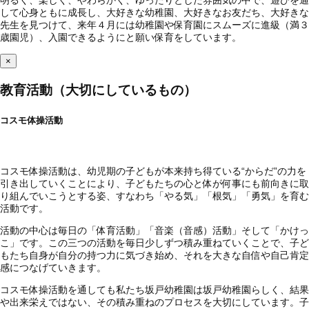
明るく、楽しく、やわらかく、ゆったりとした雰囲気の中で、遊びを通
して心身ともに成長し、大好きな幼稚園、大好きなお友だち、大好きな
先生を見つけて、来年４月には幼稚園や保育園にスムーズに進級（満３
歳園児）、入園できるようにと願い保育をしています。
×
教育活動（大切にしているもの）
コスモ体操活動
コスモ体操活動は、幼児期の子どもが本来持ち得ている“からだ”の力を
引き出していくことにより、子どもたちの心と体が何事にも前向きに取
り組んでいこうとする姿、すなわち「やる気」「根気」「勇気」を育む
活動です。
活動の中心は毎日の「体育活動」「音楽（音感）活動」そして「かけっ
こ」です。この三つの活動を毎日少しずつ積み重ねていくことで、子ど
もたち自身が自分の持つ力に気づき始め、それを大きな自信や自己肯定
感につなげていきます。
コスモ体操活動を通しても私たち坂戸幼稚園は坂戸幼稚園らしく、結果
や出来栄えではない、その積み重ねのプロセスを大切にしています。子