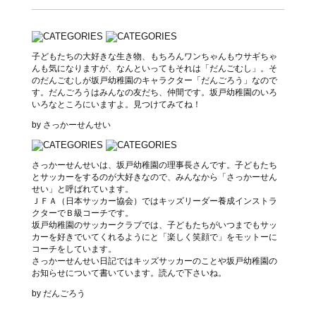
子どもたちの大好きな生き物、もちろんワンちゃんもウサギちゃ
んも気になりますが、なんといってもそれは「だんごむし」。そ
のだんごむしが坂戸幼稚園のキャラクター「だんごろう」なので
す。だんごろうはみんなの友だち、仲間です。坂戸幼稚園のいろ
いろなところにいますよ。見つけてみてね！
by さっかーせんせい
さっかーせんせいは、坂戸幼稚園の理事長さんです。子どもたち
とサッカーをするのが大好きなので、みんなから「さっかーせん
せい」と呼ばれています。
ＪＦＡ（日本サッカー協会）ではキッズリーダー養成インストラ
クターでＢ級コーチです。
坂戸幼稚園のサッカークラブでは、子どもたちがいつまでもサッ
カーを好きでいてくれるようにと「楽しく笑顔で」をモットーに
コーチをしています。
さっかーせんせい日記ではキッズサッカーのことや坂戸幼稚園の
お知らせについて書いています。読んで下さいね。
by だんごろう