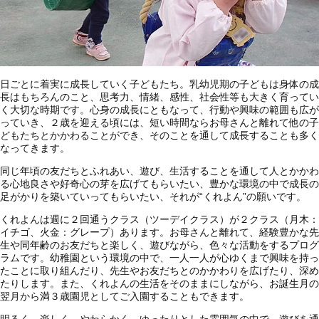
日ごとに着実に成長していく子どもたち。乳幼児期の子どもは身体の成
長はもちろんのこと、思考力、情緒、感性、社会性等も大きく育ってい
く大切な時期です。心身の成長にともなって、行動や興味の範囲も広が
っていき、２歳を迎える頃には、短い時間ならお母さんと離れて他の子
どもたちとかかわることができ、そのことを通して成長することも多く
なってきます。
同じ年頃の友だちとふれあい、遊び、生活することを通して人とかかわ
る心地良さや好奇心の芽を広げてもらいたい、豊かな環境の中で成長の
足がかりを築いていってもらいたい、それが“くれよん”の願いです。
くれよんは週に２回通うクラス（ツーデイクラス）が２クラス（月木：
イチゴ、火金：グレープ）あります。お母さんと離れて、経験豊かな先
生や同年齢のお友だちと楽しく、遊びながら、色々な活動をするプログ
ラムです。幼稚園という環境の中で、一人一人が心ゆくまで興味を持っ
たことに取り組んだり、先生やお友だちとのかかわりを広げたり、深め
たりします。また、くれよんの生活をそのままにしながら、お誕生月の
翌月から満３歳園児としてご入園することもできます。