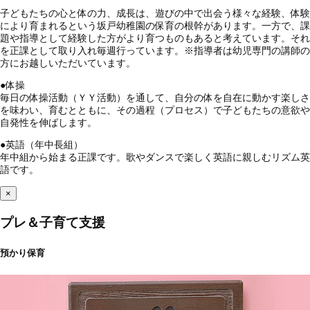
子どもたちの心と体の力、成長は、遊びの中で出会う様々な経験、体験
により育まれるという坂戸幼稚園の保育の根幹があります。一方で、課
題や指導として経験した方がより育つものもあると考えています。それ
を正課として取り入れ毎週行っています。※指導者は幼児専門の講師の
方にお越しいただいています。
●
体操
毎日の体操活動（ＹＹ活動）を通して、自分の体を自在に動かす楽しさ
を味わい、育むとともに、その過程（プロセス）で子どもたちの意欲や
自発性を伸ばします。
●
英語（年中長組）
年中組から始まる正課です。歌やダンスで楽しく英語に親しむリズム英
語です。
×
プレ＆子育て支援
預かり保育