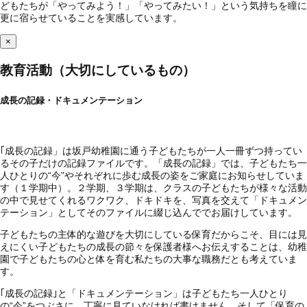
どもたちが「やってみよう！」「やってみたい！」という気持ちを瞳に
更に宿らせていることを実感しています。
×
教育活動（大切にしているもの）
成長の記録・ドキュメンテーション
｢成長の記録」は坂戸幼稚園に通う子どもたちが一人一冊ずつ持ってい
るその子だけの記録ファイルです。「成長の記録」では、子どもたち一
人ひとりの“今”やそれぞれに歩む成長の姿をご家庭にお知らせしていま
す（１学期中）。２学期、３学期は、クラスの子どもたちが様々な活動
の中で見せてくれるワクワク、ドキドキを、写真を交えて「ドキュメン
テーション」としてそのファイルに綴じ込んででお届けしています。
子どもたちの主体的な遊びを大切にしている保育だからこそ、目には見
えにくい子どもたちの成長の節々を保護者様へお伝えすることは、幼稚
園で子どもたちの心と体を育む私たちの大事な職務だとも考えていま
す。
｢成長の記録｣と「ドキュメンテーション」は子どもたち一人ひとり
の“今”をつぶさに、丁寧に見ていなければ書けません。そして「保育の