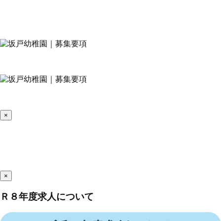
×
×
Ｒ８年度求人について