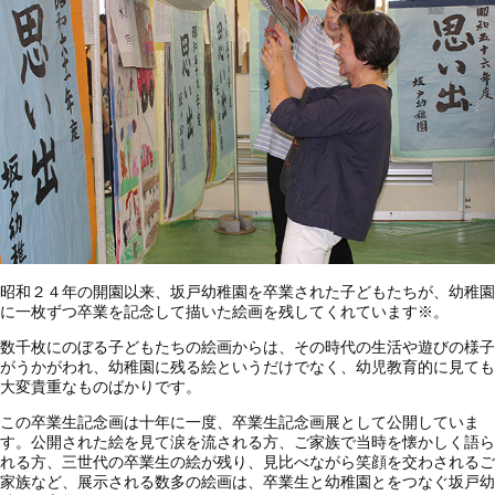
昭和２４年の開園以来、坂戸幼稚園を卒業された子どもたちが、幼稚園
に一枚ずつ卒業を記念して描いた絵画を残してくれています※。
数千枚にのぼる子どもたちの絵画からは、その時代の生活や遊びの様子
がうかがわれ、幼稚園に残る絵というだけでなく、幼児教育的に見ても
大変貴重なものばかりです。
この卒業生記念画は十年に一度、卒業生記念画展として公開していま
す。公開された絵を見て涙を流される方、ご家族で当時を懐かしく語ら
れる方、三世代の卒業生の絵が残り、見比べながら笑顔を交わされるご
家族など、展示される数多の絵画は、卒業生と幼稚園とをつなぐ坂戸幼