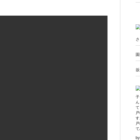
さ
園
坂
子
ん
て
戸
す
戸
て
b