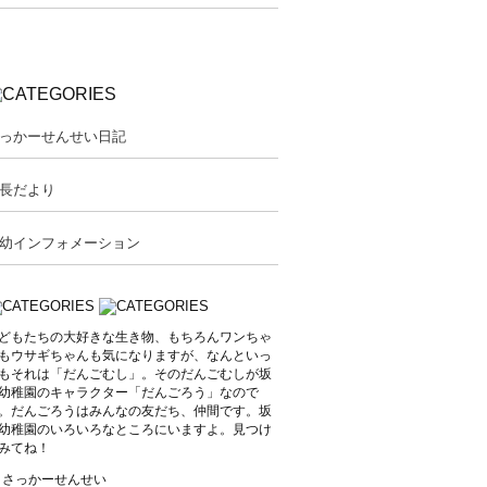
っかーせんせい日記
長だより
幼インフォメーション
どもたちの大好きな生き物、もちろんワンちゃ
もウサギちゃんも気になりますが、なんといっ
もそれは「だんごむし」。そのだんごむしが坂
幼稚園のキャラクター「だんごろう」なので
。だんごろうはみんなの友だち、仲間です。坂
幼稚園のいろいろなところにいますよ。見つけ
みてね！
y さっかーせんせい