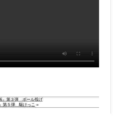
画』第３弾 ボール投げ
』第５弾 駆けっこ
»