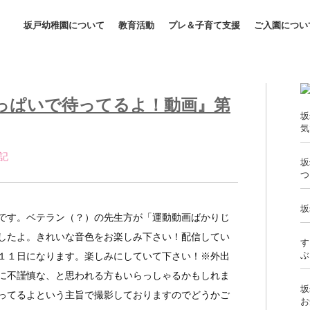
坂戸幼稚園について
教育活動
プレ＆子育て支援
ご入園につい
っぱいで待ってるよ！動画』第
坂
気
記 
坂
つ
坂
です。ベテラン（？）の先生方が「運動動画ばかりじ
したよ。きれいな音色をお楽しみ下さい！配信してい
す
ぶ
１１日になります。楽しみにしていて下さい！※外出
に不謹慎な、と思われる方もいらっしゃるかもしれま
坂
ってるよという主旨で撮影しておりますのでどうかご
お