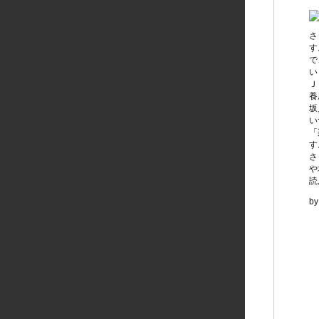
さ
す
で
い
Ｊ
養
坂
い
「
す
さ
や
読
b