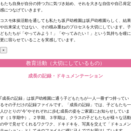
もたち自身が自分の持つ力に気づき始め、それを大きな自信や自己肯定
感につなげていきます。
コスモ体操活動を通しても私たち坂戸幼稚園は坂戸幼稚園らしく、結果
や出来栄えではない、その積み重ねのプロセスを大切にしています。子
どもたちが「やってみよう！」「やってみたい！」という気持ちを瞳に
更に宿らせていることを実感しています。
×
教育活動（大切にしているもの）
成長の記録・ドキュメンテーション
｢成長の記録」は坂戸幼稚園に通う子どもたちが一人一冊ずつ持ってい
るその子だけの記録ファイルです。「成長の記録」では、子どもたち一
人ひとりの“今”やそれぞれに歩む成長の姿をご家庭にお知らせしていま
す（１学期中）。２学期、３学期は、クラスの子どもたちが様々な活動
の中で見せてくれるワクワク、ドキドキを、写真を交えて「ドキュメン
テーション」としてそのファイルに綴じ込んででお届けしています。