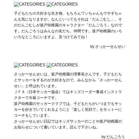
子どもたちの大好きな生き物、もちろんワンちゃんもウサギちゃ
んも気になりますが、なんといってもそれは「だんごむし」。そ
のだんごむしが坂戸幼稚園のキャラクター「だんごろう」なので
す。だんごろうはみんなの友だち、仲間です。坂戸幼稚園のいろ
いろなところにいますよ。見つけてみてね！
by さっかーせんせい
さっかーせんせいは、坂戸幼稚園の理事長さんです。子どもたち
とサッカーをするのが大好きなので、みんなから「さっかーせん
せい」と呼ばれています。
ＪＦＡ（日本サッカー協会）ではキッズリーダー養成インストラ
クターでＢ級コーチです。
坂戸幼稚園のサッカークラブでは、子どもたちがいつまでもサッ
カーを好きでいてくれるようにと「楽しく笑顔で」をモットーに
コーチをしています。
さっかーせんせい日記ではキッズサッカーのことや坂戸幼稚園の
お知らせについて書いています。読んで下さいね。
by だんごろう