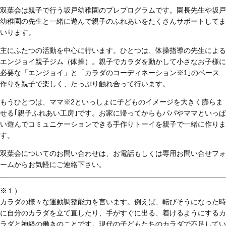
双葉会は親子で行う坂戸幼稚園のプレプログラムです。園長先生や坂戸
幼稚園の先生と一緒に遊んで親子のふれあいをたくさんサポートしてま
いります。
主にふたつの活動を中心に行います。ひとつは、体操指導の先生による
エンジョイ親子ジム（体操）。親子でカラダを動かして小さなお子様に
必要な「エンジョイ」と「カラダのコーディネーション
※1
｣のベース
作りを親子で楽しく、たっぷり触れ合って行います。
もうひとつは、ママ
※2
といっしょに子どものイメージを大きく膨らま
せる｢親子ふれあい工房｣です。お家に帰ってからもパパやママといっぱ
い遊んでコミュニケーションできる手作りトーイを親子で一緒に作りま
す。
双葉会についてのお問い合わせは、お電話もしくは専用お問い合せフォ
ームからお気軽にご連絡下さい。
※１）
カラダの様々な運動調整能力を言います。例えば、転びそうになった時
に自分のカラダを立て直したり、手がすぐに出る、着けるようにするカ
ラダと神経の働きのことです。現代の子どもたちのカラダで不足してい