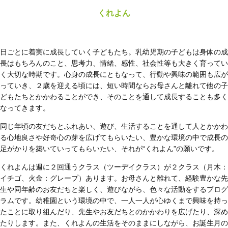
くれよん
日ごとに着実に成長していく子どもたち。乳幼児期の子どもは身体の成
長はもちろんのこと、思考力、情緒、感性、社会性等も大きく育ってい
く大切な時期です。心身の成長にともなって、行動や興味の範囲も広が
っていき、２歳を迎える頃には、短い時間ならお母さんと離れて他の子
どもたちとかかわることができ、そのことを通して成長することも多く
なってきます。
同じ年頃の友だちとふれあい、遊び、生活することを通して人とかかわ
る心地良さや好奇心の芽を広げてもらいたい、豊かな環境の中で成長の
足がかりを築いていってもらいたい、それが“くれよん”の願いです。
くれよんは週に２回通うクラス（ツーデイクラス）が２クラス（月木：
イチゴ、火金：グレープ）あります。お母さんと離れて、経験豊かな先
生や同年齢のお友だちと楽しく、遊びながら、色々な活動をするプログ
ラムです。幼稚園という環境の中で、一人一人が心ゆくまで興味を持っ
たことに取り組んだり、先生やお友だちとのかかわりを広げたり、深め
たりします。また、くれよんの生活をそのままにしながら、お誕生月の