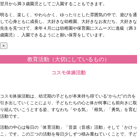
翌月から満３歳園児としてご入園することもできます。
明るく、楽しく、やわらかく、ゆったりとした雰囲気の中で、遊びを通
して心身ともに成長し、大好きな幼稚園、大好きなお友だち、大好きな
先生を見つけて、来年４月には幼稚園や保育園にスムーズに進級（満３
歳園児）、入園できるようにと願い保育をしています。
×
教育活動（大切にしているもの）
コスモ体操活動
コスモ体操活動は、幼児期の子どもが本来持ち得ている“からだ”の力を
引き出していくことにより、子どもたちの心と体が何事にも前向きに取
り組んでいこうとする姿、すなわち「やる気」「根気」「勇気」を育む
活動です。
活動の中心は毎日の「体育活動」「音楽（音感）活動」そして「かけっ
こ」です。この三つの活動を毎日少しずつ積み重ねていくことで、子ど