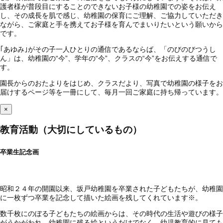
護者様が普段目にすることのできないお子様の幼稚園での姿をお伝え
し、その成長を肌で感じ、幼稚園の保育にご理解、ご協力していただき
ながら、ご家庭と手を携えてお子様を育んでまいりたいという願いから
です。
｢あゆみ｣がその子一人ひとりの通信であるならば、「のびのびつうし
ん」は、幼稚園の“今”、学年の“今”、クラスの“今”をお伝えする通信で
す。
園長からのおたよりをはじめ、クラスだより、写真で幼稚園の様子をお
届けするページ等を一冊にして、毎月一回ご家庭に持ち帰っています。
×
教育活動（大切にしているもの）
卒業生記念画
昭和２４年の開園以来、坂戸幼稚園を卒業された子どもたちが、幼稚園
に一枚ずつ卒業を記念して描いた絵画を残してくれています※。
数千枚にのぼる子どもたちの絵画からは、その時代の生活や遊びの様子
がうかがわれ、幼稚園に残る絵というだけでなく、幼児教育的に見ても