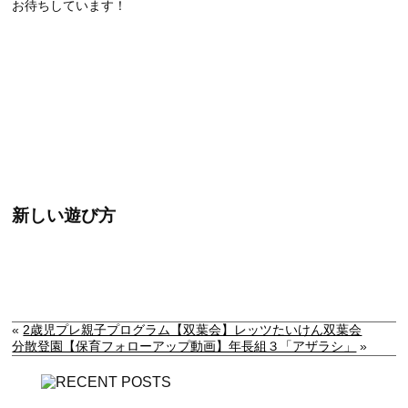
お待ちしています！
新しい遊び方
«
2歳児プレ親子プログラム【双葉会】レッツたいけん双葉会
分散登園【保育フォローアップ動画】年長組３「アザラシ」
»