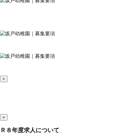
×
×
Ｒ８年度求人について