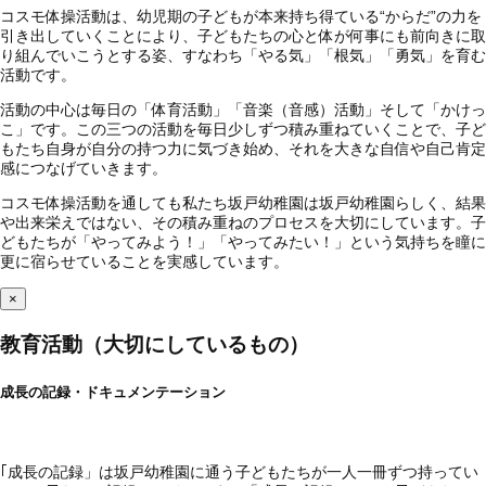
コスモ体操活動は、幼児期の子どもが本来持ち得ている“からだ”の力を
引き出していくことにより、子どもたちの心と体が何事にも前向きに取
り組んでいこうとする姿、すなわち「やる気」「根気」「勇気」を育む
活動です。
活動の中心は毎日の「体育活動」「音楽（音感）活動」そして「かけっ
こ」です。この三つの活動を毎日少しずつ積み重ねていくことで、子ど
もたち自身が自分の持つ力に気づき始め、それを大きな自信や自己肯定
感につなげていきます。
コスモ体操活動を通しても私たち坂戸幼稚園は坂戸幼稚園らしく、結果
や出来栄えではない、その積み重ねのプロセスを大切にしています。子
どもたちが「やってみよう！」「やってみたい！」という気持ちを瞳に
更に宿らせていることを実感しています。
×
教育活動（大切にしているもの）
成長の記録・ドキュメンテーション
｢成長の記録」は坂戸幼稚園に通う子どもたちが一人一冊ずつ持ってい