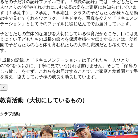
るその子だけの記録ファイルです。「成長の記録」では、子どもたち一
人ひとりの“今”やそれぞれに歩む成長の姿をご家庭にお知らせしていま
す（１学期中）。２学期、３学期は、クラスの子どもたちが様々な活動
の中で見せてくれるワクワク、ドキドキを、写真を交えて「ドキュメン
テーション」としてそのファイルに綴じ込んででお届けしています。
子どもたちの主体的な遊びを大切にしている保育だからこそ、目には見
えにくい子どもたちの成長の節々を保護者様へお伝えすることは、幼稚
園で子どもたちの心と体を育む私たちの大事な職務だとも考えていま
す。
｢成長の記録｣と「ドキュメンテーション」は子どもたち一人ひとり
の“今”をつぶさに、丁寧に見ていなければ書けません。そして「保育の
しっ放し」をせず、これらをお届けすることで、ご家庭と幼稚園とで手
を携え、協力してお子様の成長を助長しています。
×
教育活動（大切にしているもの）
クラブ活動