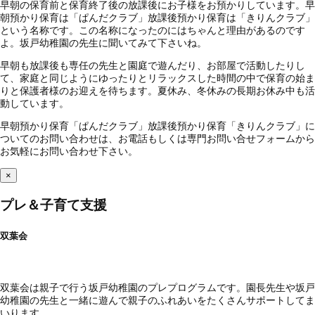
早朝の保育前と保育終了後の放課後にお子様をお預かりしています。早
朝預かり保育は「ぱんだクラブ」放課後預かり保育は「きりんクラブ」
という名称です。この名称になったのにはちゃんと理由があるのです
よ。坂戸幼稚園の先生に聞いてみて下さいね。
早朝も放課後も専任の先生と園庭で遊んだり、お部屋で活動したりし
て、家庭と同じようにゆったりとリラックスした時間の中で保育の始ま
りと保護者様のお迎えを待ちます。夏休み、冬休みの長期お休み中も活
動しています。
早朝預かり保育「ぱんだクラブ」放課後預かり保育「きりんクラブ」に
ついてのお問い合わせは、お電話もしくは専門お問い合せフォームから
お気軽にお問い合わせ下さい。
×
プレ＆子育て支援
双葉会
双葉会は親子で行う坂戸幼稚園のプレプログラムです。園長先生や坂戸
幼稚園の先生と一緒に遊んで親子のふれあいをたくさんサポートしてま
いります。