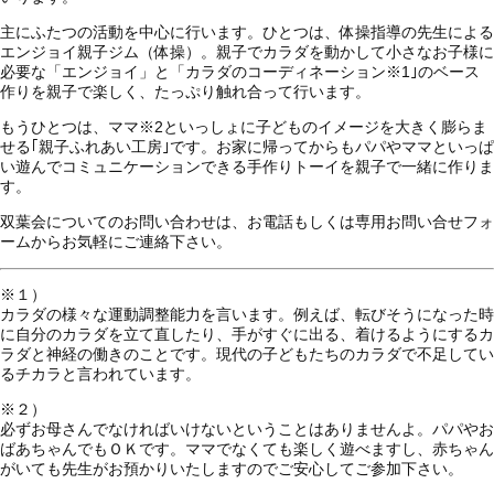
主にふたつの活動を中心に行います。ひとつは、体操指導の先生による
エンジョイ親子ジム（体操）。親子でカラダを動かして小さなお子様に
必要な「エンジョイ」と「カラダのコーディネーション
※1
｣のベース
作りを親子で楽しく、たっぷり触れ合って行います。
もうひとつは、ママ
※2
といっしょに子どものイメージを大きく膨らま
せる｢親子ふれあい工房｣です。お家に帰ってからもパパやママといっぱ
い遊んでコミュニケーションできる手作りトーイを親子で一緒に作りま
す。
双葉会についてのお問い合わせは、お電話もしくは専用お問い合せフォ
ームからお気軽にご連絡下さい。
※１）
カラダの様々な運動調整能力を言います。例えば、転びそうになった時
に自分のカラダを立て直したり、手がすぐに出る、着けるようにするカ
ラダと神経の働きのことです。現代の子どもたちのカラダで不足してい
るチカラと言われています。
※２）
必ずお母さんでなければいけないということはありませんよ。パパやお
ばあちゃんでもＯＫです。ママでなくても楽しく遊べますし、赤ちゃん
がいても先生がお預かりいたしますのでご安心してご参加下さい。