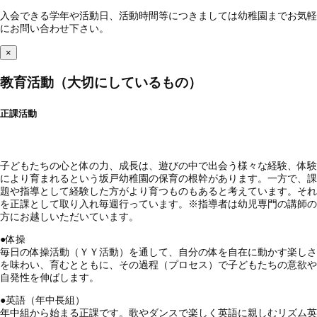
入会できる学年や活動日、活動時間等につきましては幼稚園までお気軽
にお問い合わせ下さい。
×
教育活動（大切にしているもの）
正課活動
子どもたちの心と体の力、成長は、遊びの中で出会う様々な経験、体験
により育まれるという坂戸幼稚園の保育の根幹があります。一方で、課
題や指導として経験した方がより育つものもあると考えています。それ
を正課として取り入れ毎週行っています。※指導者は幼児専門の講師の
方にお越しいただいています。
●
体操
毎日の体操活動（ＹＹ活動）を通して、自分の体を自在に動かす楽しさ
を味わい、育むとともに、その過程（プロセス）で子どもたちの意欲や
自発性を伸ばします。
●
英語（年中長組）
年中組から始まる正課です。歌やダンスで楽しく英語に親しむリズム英