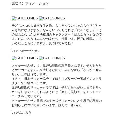
坂幼インフォメーション
子どもたちの大好きな生き物、もちろんワンちゃんもウサギちゃ
んも気になりますが、なんといってもそれは「だんごむし」。そ
のだんごむしが坂戸幼稚園のキャラクター「だんごろう」なので
す。だんごろうはみんなの友だち、仲間です。坂戸幼稚園のいろ
いろなところにいますよ。見つけてみてね！
by さっかーせんせい
さっかーせんせいは、坂戸幼稚園の理事長さんです。子どもたち
とサッカーをするのが大好きなので、みんなから「さっかーせん
せい」と呼ばれています。
ＪＦＡ（日本サッカー協会）ではキッズリーダー養成インストラ
クターでＢ級コーチです。
坂戸幼稚園のサッカークラブでは、子どもたちがいつまでもサッ
カーを好きでいてくれるようにと「楽しく笑顔で」をモットーに
コーチをしています。
さっかーせんせい日記ではキッズサッカーのことや坂戸幼稚園の
お知らせについて書いています。読んで下さいね。
by だんごろう