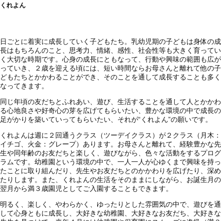
くれよん
日ごとに着実に成長していく子どもたち。乳幼児期の子どもは身体の成
長はもちろんのこと、思考力、情緒、感性、社会性等も大きく育ってい
く大切な時期です。心身の成長にともなって、行動や興味の範囲も広が
っていき、２歳を迎える頃には、短い時間ならお母さんと離れて他の子
どもたちとかかわることができ、そのことを通して成長することも多く
なってきます。
同じ年頃の友だちとふれあい、遊び、生活することを通して人とかかわ
る心地良さや好奇心の芽を広げてもらいたい、豊かな環境の中で成長の
足がかりを築いていってもらいたい、それが“くれよん”の願いです。
くれよんは週に２回通うクラス（ツーデイクラス）が２クラス（月木：
イチゴ、火金：グレープ）あります。お母さんと離れて、経験豊かな先
生や同年齢のお友だちと楽しく、遊びながら、色々な活動をするプログ
ラムです。幼稚園という環境の中で、一人一人が心ゆくまで興味を持っ
たことに取り組んだり、先生やお友だちとのかかわりを広げたり、深め
たりします。また、くれよんの生活をそのままにしながら、お誕生月の
翌月から満３歳園児としてご入園することもできます。
明るく、楽しく、やわらかく、ゆったりとした雰囲気の中で、遊びを通
して心身ともに成長し、大好きな幼稚園、大好きなお友だち、大好きな