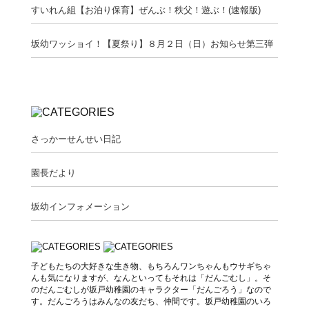
すいれん組【お泊り保育】ぜんぶ！秩父！遊ぶ！(速報版)
坂幼ワッショイ！【夏祭り】８月２日（日）お知らせ第三弾
さっかーせんせい日記
園長だより
坂幼インフォメーション
子どもたちの大好きな生き物、もちろんワンちゃんもウサギちゃ
んも気になりますが、なんといってもそれは「だんごむし」。そ
のだんごむしが坂戸幼稚園のキャラクター「だんごろう」なので
す。だんごろうはみんなの友だち、仲間です。坂戸幼稚園のいろ