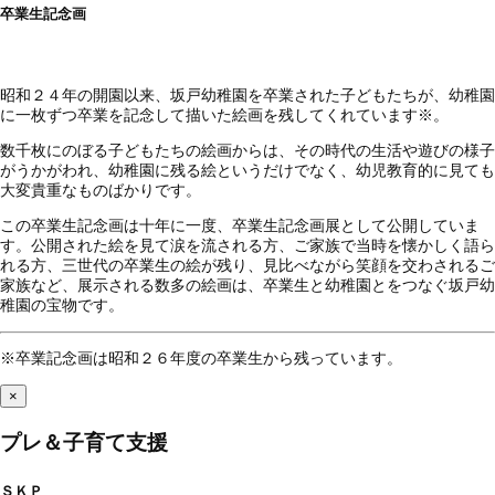
卒業生記念画
昭和２４年の開園以来、坂戸幼稚園を卒業された子どもたちが、幼稚園
に一枚ずつ卒業を記念して描いた絵画を残してくれています※。
数千枚にのぼる子どもたちの絵画からは、その時代の生活や遊びの様子
がうかがわれ、幼稚園に残る絵というだけでなく、幼児教育的に見ても
大変貴重なものばかりです。
この卒業生記念画は十年に一度、卒業生記念画展として公開していま
す。公開された絵を見て涙を流される方、ご家族で当時を懐かしく語ら
れる方、三世代の卒業生の絵が残り、見比べながら笑顔を交わされるご
家族など、展示される数多の絵画は、卒業生と幼稚園とをつなぐ坂戸幼
稚園の宝物です。
※卒業記念画は昭和２６年度の卒業生から残っています。
×
プレ＆子育て支援
ＳＫＰ