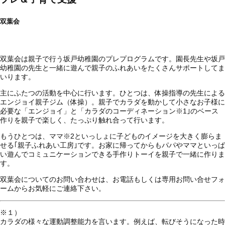
双葉会
双葉会は親子で行う坂戸幼稚園のプレプログラムです。園長先生や坂戸
幼稚園の先生と一緒に遊んで親子のふれあいをたくさんサポートしてま
いります。
主にふたつの活動を中心に行います。ひとつは、体操指導の先生による
エンジョイ親子ジム（体操）。親子でカラダを動かして小さなお子様に
必要な「エンジョイ」と「カラダのコーディネーション
※1
｣のベース
作りを親子で楽しく、たっぷり触れ合って行います。
もうひとつは、ママ
※2
といっしょに子どものイメージを大きく膨らま
せる｢親子ふれあい工房｣です。お家に帰ってからもパパやママといっぱ
い遊んでコミュニケーションできる手作りトーイを親子で一緒に作りま
す。
双葉会についてのお問い合わせは、お電話もしくは専用お問い合せフォ
ームからお気軽にご連絡下さい。
※１）
カラダの様々な運動調整能力を言います。例えば、転びそうになった時