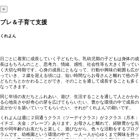
×
プレ＆子育て支援
くれよん
日ごとに着実に成長していく子どもたち。乳幼児期の子どもは身体の成
長はもちろんのこと、思考力、情緒、感性、社会性等も大きく育ってい
く大切な時期です。心身の成長にともなって、行動や興味の範囲も広が
っていき、２歳を迎える頃には、短い時間ならお母さんと離れて他の子
どもたちとかかわることができ、そのことを通して成長することも多く
なってきます。
同じ年頃の友だちとふれあい、遊び、生活することを通して人とかかわ
る心地良さや好奇心の芽を広げてもらいたい、豊かな環境の中で成長の
足がかりを築いていってもらいたい、それが“くれよん”の願いです。
くれよんは週に２回通うクラス（ツーデイクラス）が２クラス（月木：
イチゴ、火金：グレープ）あります。お母さんと離れて、経験豊かな先
生や同年齢のお友だちと楽しく、遊びながら、色々な活動をするプログ
ラムです。幼稚園という環境の中で、一人一人が心ゆくまで興味を持っ