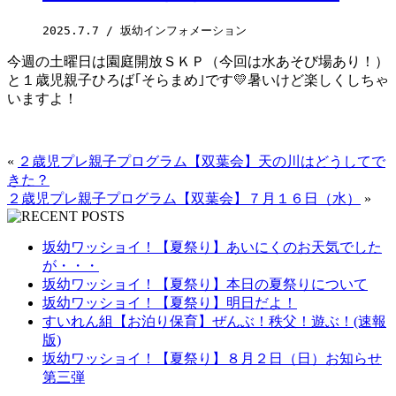
2025.7.7
 / 坂幼インフォメーション 
今週の土曜日は園庭開放ＳＫＰ（今回は水あそび場あり！）
と１歳児親子ひろば｢そらまめ｣です💛暑いけど楽しくしちゃ
いますよ！
«
２歳児プレ親子プログラム【双葉会】天の川はどうしてで
きた？
２歳児プレ親子プログラム【双葉会】７月１６日（水）
»
坂幼ワッショイ！【夏祭り】あいにくのお天気でした
が・・・
坂幼ワッショイ！【夏祭り】本日の夏祭りについて
坂幼ワッショイ！【夏祭り】明日だよ！
すいれん組【お泊り保育】ぜんぶ！秩父！遊ぶ！(速報
版)
坂幼ワッショイ！【夏祭り】８月２日（日）お知らせ
第三弾