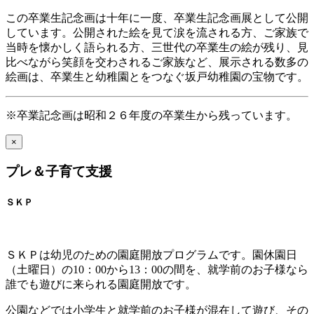
この卒業生記念画は十年に一度、卒業生記念画展として公開
しています。公開された絵を見て涙を流される方、ご家族で
当時を懐かしく語られる方、三世代の卒業生の絵が残り、見
比べながら笑顔を交わされるご家族など、展示される数多の
絵画は、卒業生と幼稚園とをつなぐ坂戸幼稚園の宝物です。
※卒業記念画は昭和２６年度の卒業生から残っています。
×
プレ＆子育て支援
ＳＫＰ
ＳＫＰは幼児のための園庭開放プログラムです。園休園日
（土曜日）の10：00から13：00の間を、就学前のお子様なら
誰でも遊びに来られる園庭開放です。
公園などでは小学生と就学前のお子様が混在して遊び、その