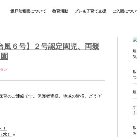
坂戸幼稚園について
教育活動
プレ＆子育て支援
ご入園につい
台風６号】２号認定園児、両親
坂
登園
気
ョン 
坂
つ
坂
保育のご連絡です。保護者皆様、地域の皆様、どうぞ
す
ぶ
坂
・！
お
（水）
»