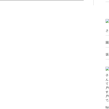
さ
園
坂
子
ん
て
戸
す
戸
て
b