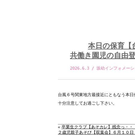
本日の保育【
共働き園児の自由
2026.6.3
 / 坂幼インフォメーシ
台風６号関東地方最接近にともなう本日
十分注意してお過ごし下さい。
«
卒業生クラブ【あそカレ】残念っ・・
２歳児親子あそび【双葉会】６月１０日