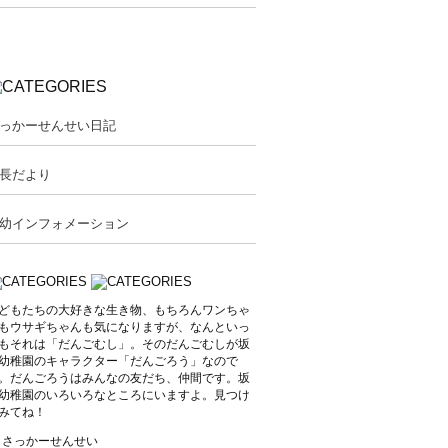
っかーせんせい日記
長だより
幼インフォメーション
どもたちの大好きな生き物、もちろんワンちゃ
もウサギちゃんも気になりますが、なんといっ
もそれは「だんごむし」。そのだんごむしが坂
幼稚園のキャラクター「だんごろう」なので
。だんごろうはみんなの友だち、仲間です。坂
幼稚園のいろいろなところにいますよ。見つけ
みてね！
y さっかーせんせい