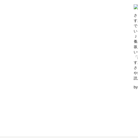
さ
す
で
い
Ｊ
養
坂
い
「
す
さ
や
読
b