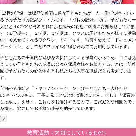
｢成長の記録」は坂戸幼稚園に通う子どもたちが一人一冊ずつ持ってい
るその子だけの記録ファイルです。「成長の記録」では、子どもたち一
人ひとりの“今”やそれぞれに歩む成長の姿をご家庭にお知らせしていま
す（１学期中）。２学期、３学期は、クラスの子どもたちが様々な活動
の中で見せてくれるワクワク、ドキドキを、写真を交えて「ドキュメン
テーション」としてそのファイルに綴じ込んででお届けしています。
子どもたちの主体的な遊びを大切にしている保育だからこそ、目には見
えにくい子どもたちの成長の節々を保護者様へお伝えすることは、幼稚
園で子どもたちの心と体を育む私たちの大事な職務だとも考えていま
す。
｢成長の記録｣と「ドキュメンテーション」は子どもたち一人ひとり
の“今”をつぶさに、丁寧に見ていなければ書けません。そして「保育の
しっ放し」をせず、これらをお届けすることで、ご家庭と幼稚園とで手
を携え、協力してお子様の成長を助長しています。
×
教育活動（大切にしているもの）