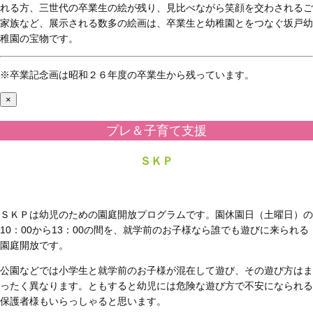
れる方、三世代の卒業生の絵が残り、見比べながら笑顔を交わされるご
家族など、展示される数多の絵画は、卒業生と幼稚園とをつなぐ坂戸幼
稚園の宝物です。
※卒業記念画は昭和２６年度の卒業生から残っています。
×
プレ＆子育て支援
ＳＫＰ
ＳＫＰは幼児のための園庭開放プログラムです。園休園日（土曜日）の
10：00から13：00の間を、就学前のお子様なら誰でも遊びに来られる
園庭開放です。
公園などでは小学生と就学前のお子様が混在して遊び、その遊び方はま
ったく異なります。ともすると幼児には危険な遊び方で不安になられる
保護者様もいらっしゃると思います。