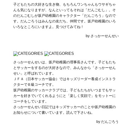
子どもたちの大好きな生き物、もちろんワンちゃんもウサギちゃ
んも気になりますが、なんといってもそれは「だんごむし」。そ
のだんごむしが坂戸幼稚園のキャラクター「だんごろう」なので
す。だんごろうはみんなの友だち、仲間です。坂戸幼稚園のいろ
いろなところにいますよ。見つけてみてね！
by さっかーせんせい
さっかーせんせいは、坂戸幼稚園の理事長さんです。子どもたち
とサッカーをするのが大好きなので、みんなから「さっかーせん
せい」と呼ばれています。
ＪＦＡ（日本サッカー協会）ではキッズリーダー養成インストラ
クターでＢ級コーチです。
坂戸幼稚園のサッカークラブでは、子どもたちがいつまでもサッ
カーを好きでいてくれるようにと「楽しく笑顔で」をモットーに
コーチをしています。
さっかーせんせい日記ではキッズサッカーのことや坂戸幼稚園の
お知らせについて書いています。読んで下さいね。
by だんごろう