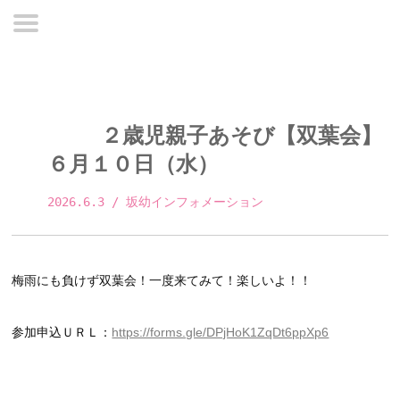
２歳児親子あそび【双葉会】
６月１０日（水）
2026.6.3
 / 坂幼インフォメーション 
梅雨にも負けず双葉会！一度来てみて！楽しいよ！！
参加申込ＵＲＬ：
https://forms.gle/DPjHoK1ZqDt6ppXp6