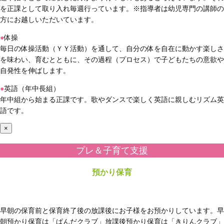
を正課として取り入れ毎週行っています。※指導者は幼児専門の講師の
方にお越しいただいています。
●
体操
毎日の体操活動（ＹＹ活動）を通して、自分の体を自在に動かす楽しさ
を味わい、育むとともに、その過程（プロセス）で子どもたちの意欲や
自発性を伸ばします。
●
英語（年中長組）
年中組から始まる正課です。歌やダンスで楽しく英語に親しむリズム英
語です。
×
プレ＆子育て支援
預かり保育
早朝の保育前と保育終了後の放課後にお子様をお預かりしています。早
朝預かり保育は「ぱんだクラブ」放課後預かり保育は「きりんクラブ」