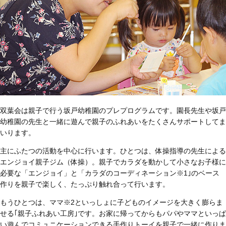
双葉会は親子で行う坂戸幼稚園のプレプログラムです。園長先生や坂戸
幼稚園の先生と一緒に遊んで親子のふれあいをたくさんサポートしてま
いります。
主にふたつの活動を中心に行います。ひとつは、体操指導の先生による
エンジョイ親子ジム（体操）。親子でカラダを動かして小さなお子様に
必要な「エンジョイ」と「カラダのコーディネーション
※1
｣のベース
作りを親子で楽しく、たっぷり触れ合って行います。
もうひとつは、ママ
※2
といっしょに子どものイメージを大きく膨らま
せる｢親子ふれあい工房｣です。お家に帰ってからもパパやママといっぱ
い遊んでコミュニケーションできる手作りトーイを親子で一緒に作りま