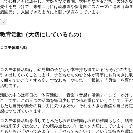
して心身ともに成長し、大好きな幼稚園、大好きなお友だち、大好きな
先生を見つけて、来年４月には幼稚園や保育園にスムーズに進級（満３
歳園児）、入園できるようにと願い保育をしています。
×
教育活動（大切にしているもの）
コスモ体操活動
コスモ体操活動は、幼児期の子どもが本来持ち得ている“からだ”の力を
引き出していくことにより、子どもたちの心と体が何事にも前向きに取
り組んでいこうとする姿、すなわち「やる気」「根気」「勇気」を育む
活動です。
活動の中心は毎日の「体育活動」「音楽（音感）活動」そして「かけっ
こ」です。この三つの活動を毎日少しずつ積み重ねていくことで、子ど
もたち自身が自分の持つ力に気づき始め、それを大きな自信や自己肯定
感につなげていきます。
コスモ体操活動を通しても私たち坂戸幼稚園は坂戸幼稚園らしく、結果
や出来栄えではない、その積み重ねのプロセスを大切にしています。子
どもたちが「やってみよう！」「やってみたい！」という気持ちを瞳に