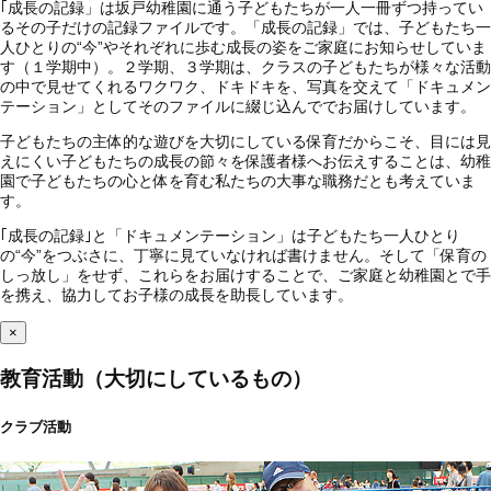
｢成長の記録」は坂戸幼稚園に通う子どもたちが一人一冊ずつ持ってい
るその子だけの記録ファイルです。「成長の記録」では、子どもたち一
人ひとりの“今”やそれぞれに歩む成長の姿をご家庭にお知らせしていま
す（１学期中）。２学期、３学期は、クラスの子どもたちが様々な活動
の中で見せてくれるワクワク、ドキドキを、写真を交えて「ドキュメン
テーション」としてそのファイルに綴じ込んででお届けしています。
子どもたちの主体的な遊びを大切にしている保育だからこそ、目には見
えにくい子どもたちの成長の節々を保護者様へお伝えすることは、幼稚
園で子どもたちの心と体を育む私たちの大事な職務だとも考えていま
す。
｢成長の記録｣と「ドキュメンテーション」は子どもたち一人ひとり
の“今”をつぶさに、丁寧に見ていなければ書けません。そして「保育の
しっ放し」をせず、これらをお届けすることで、ご家庭と幼稚園とで手
を携え、協力してお子様の成長を助長しています。
×
教育活動（大切にしているもの）
クラブ活動