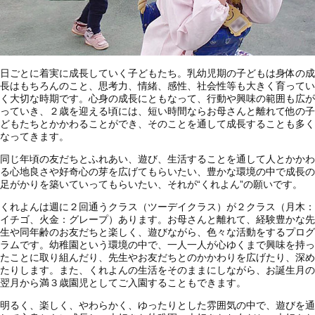
日ごとに着実に成長していく子どもたち。乳幼児期の子どもは身体の成
長はもちろんのこと、思考力、情緒、感性、社会性等も大きく育ってい
く大切な時期です。心身の成長にともなって、行動や興味の範囲も広が
っていき、２歳を迎える頃には、短い時間ならお母さんと離れて他の子
どもたちとかかわることができ、そのことを通して成長することも多く
なってきます。
同じ年頃の友だちとふれあい、遊び、生活することを通して人とかかわ
る心地良さや好奇心の芽を広げてもらいたい、豊かな環境の中で成長の
足がかりを築いていってもらいたい、それが“くれよん”の願いです。
くれよんは週に２回通うクラス（ツーデイクラス）が２クラス（月木：
イチゴ、火金：グレープ）あります。お母さんと離れて、経験豊かな先
生や同年齢のお友だちと楽しく、遊びながら、色々な活動をするプログ
ラムです。幼稚園という環境の中で、一人一人が心ゆくまで興味を持っ
たことに取り組んだり、先生やお友だちとのかかわりを広げたり、深め
たりします。また、くれよんの生活をそのままにしながら、お誕生月の
翌月から満３歳園児としてご入園することもできます。
明るく、楽しく、やわらかく、ゆったりとした雰囲気の中で、遊びを通