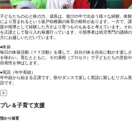
子どもたちの心と体の力、成長は、遊びの中で出会う様々な経験、体験
により育まれるという坂戸幼稚園の保育の根幹があります。一方で、課
題や指導として経験した方がより育つものもあると考えています。それ
を正課として取り入れ毎週行っています。※指導者は幼児専門の講師の
方にお越しいただいています。
●
体操
毎日の体操活動（ＹＹ活動）を通して、自分の体を自在に動かす楽しさ
を味わい、育むとともに、その過程（プロセス）で子どもたちの意欲や
自発性を伸ばします。
●
英語（年中長組）
年中組から始まる正課です。歌やダンスで楽しく英語に親しむリズム英
語です。
×
プレ＆子育て支援
預かり保育