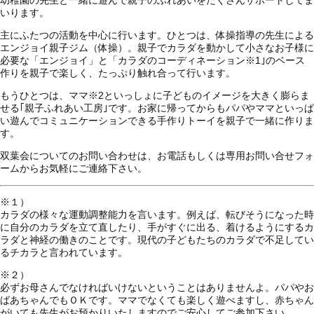
いります。
主にふたつの活動を中心に行います。ひとつは、体操指導の先生による
エンジョイ親子ジム（体操）。親子でカラダを動かして小さなお子様に
必要な「エンジョイ」と「カラダのコーディネーション
※1
｣のベース
作りを親子で楽しく、たっぷり触れ合って行います。
もうひとつは、ママ
※2
といっしょに子どものイメージを大きく膨らま
せる｢親子ふれあい工房｣です。お家に帰ってからもパパやママといっぱ
い遊んでコミュニケーションできる手作りトーイを親子で一緒に作りま
す。
双葉会についてのお問い合わせは、お電話もしくは専用お問い合せフォ
ームからお気軽にご連絡下さい。
※１）
カラダの様々な運動調整能力を言います。例えば、転びそうになった時
に自分のカラダを立て直したり、手がすぐに出る、着けるようにするカ
ラダと神経の働きのことです。現代の子どもたちのカラダで不足してい
るチカラと言われています。
※２）
必ずお母さんでなければいけないということはありませんよ。パパやお
ばあちゃんでもＯＫです。ママでなくても楽しく遊べますし、赤ちゃん
がいても先生がお預かりいたしますのでご安心してご参加下さい。