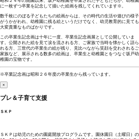
昭和２４年の開園以来、坂戸幼稚園を卒業された子どもたちが、幼稚園
に一枚ずつ卒業を記念して描いた絵画を残してくれています※。
数千枚にのぼる子どもたちの絵画からは、その時代の生活や遊びの様子
がうかがわれ、幼稚園に残る絵というだけでなく、幼児教育的に見ても
大変貴重なものばかりです。
この卒業生記念画は十年に一度、卒業生記念画展として公開していま
す。公開された絵を見て涙を流される方、ご家族で当時を懐かしく語ら
れる方、三世代の卒業生の絵が残り、見比べながら笑顔を交わされるご
家族など、展示される数多の絵画は、卒業生と幼稚園とをつなぐ坂戸幼
稚園の宝物です。
※卒業記念画は昭和２６年度の卒業生から残っています。
×
プレ＆子育て支援
ＳＫＰ
ＳＫＰは幼児のための園庭開放プログラムです。園休園日（土曜日）の