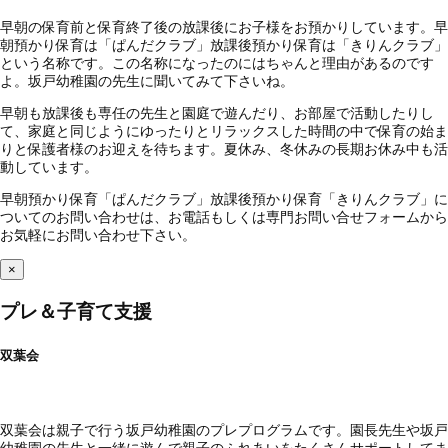
早朝の保育前と保育終了後の放課後にお子様をお預かりしています。早
朝預かり保育は「ぱんだクラブ」放課後預かり保育は「きりんクラブ」
という名称です。この名称になったのにはちゃんと理由があるのです
よ。坂戸幼稚園の先生に聞いてみて下さいね。
早朝も放課後も専任の先生と園庭で遊んだり、お部屋で活動したりし
て、家庭と同じようにゆったりとリラックスした時間の中で保育の始ま
りと保護者様のお迎えを待ちます。夏休み、冬休みの長期お休み中も活
動しています。
早朝預かり保育「ぱんだクラブ」放課後預かり保育「きりんクラブ」に
ついてのお問い合わせは、お電話もしくは専門お問い合せフォームから
お気軽にお問い合わせ下さい。
×
プレ＆子育て支援
双葉会
双葉会は親子で行う坂戸幼稚園のプレプログラムです。園長先生や坂戸
幼稚園の先生と一緒に遊んで親子のふれあいをたくさんサポートしてま