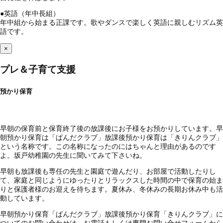
●
英語（年中長組）
年中組から始まる正課です。歌やダンスで楽しく英語に親しむリズム英
語です。
×
プレ＆子育て支援
預かり保育
早朝の保育前と保育終了後の放課後にお子様をお預かりしています。早
朝預かり保育は「ぱんだクラブ」放課後預かり保育は「きりんクラブ」
という名称です。この名称になったのにはちゃんと理由があるのです
よ。坂戸幼稚園の先生に聞いてみて下さいね。
早朝も放課後も専任の先生と園庭で遊んだり、お部屋で活動したりし
て、家庭と同じようにゆったりとリラックスした時間の中で保育の始ま
りと保護者様のお迎えを待ちます。夏休み、冬休みの長期お休み中も活
動しています。
早朝預かり保育「ぱんだクラブ」放課後預かり保育「きりんクラブ」に
ついてのお問い合わせは、お電話もしくは専門お問い合せフォームから