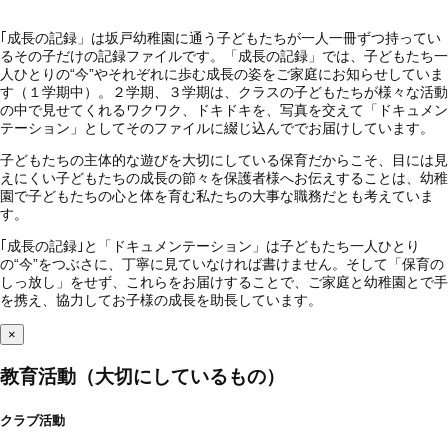
｢成長の記録」は坂戸幼稚園に通う子どもたちが一人一冊ずつ持ってい
るその子だけの記録ファイルです。「成長の記録」では、子どもたち一
人ひとりの“今”やそれぞれに歩む成長の姿をご家庭にお知らせしていま
す（１学期中）。２学期、３学期は、クラスの子どもたちが様々な活動
の中で見せてくれるワクワク、ドキドキを、写真を交えて「ドキュメン
テーション」としてそのファイルに綴じ込んででお届けしています。
子どもたちの主体的な遊びを大切にしている保育だからこそ、目には見
えにくい子どもたちの成長の節々を保護者様へお伝えすることは、幼稚
園で子どもたちの心と体を育む私たちの大事な職務だとも考えていま
す。
｢成長の記録｣と「ドキュメンテーション」は子どもたち一人ひとり
の“今”をつぶさに、丁寧に見ていなければ書けません。そして「保育の
しっ放し」をせず、これらをお届けすることで、ご家庭と幼稚園とで手
を携え、協力してお子様の成長を助長しています。
×
教育活動（大切にしているもの）
クラブ活動