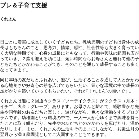
プレ＆子育て支援
くれよん
日ごとに着実に成長していく子どもたち。乳幼児期の子どもは身体の成
長はもちろんのこと、思考力、情緒、感性、社会性等も大きく育ってい
く大切な時期です。心身の成長にともなって、行動や興味の範囲も広が
っていき、２歳を迎える頃には、短い時間ならお母さんと離れて他の子
どもたちとかかわることができ、そのことを通して成長することも多く
なってきます。
同じ年頃の友だちとふれあい、遊び、生活することを通して人とかかわ
る心地良さや好奇心の芽を広げてもらいたい、豊かな環境の中で成長の
足がかりを築いていってもらいたい、それが“くれよん”の願いです。
くれよんは週に２回通うクラス（ツーデイクラス）が２クラス（月木：
イチゴ、火金：グレープ）あります。お母さんと離れて、経験豊かな先
生や同年齢のお友だちと楽しく、遊びながら、色々な活動をするプログ
ラムです。幼稚園という環境の中で、一人一人が心ゆくまで興味を持っ
たことに取り組んだり、先生やお友だちとのかかわりを広げたり、深め
たりします。また、くれよんの生活をそのままにしながら、お誕生月の
翌月から満３歳園児としてご入園することもできます。