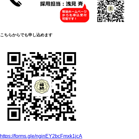
こちらからでも申し込めます
https://forms.gle/nginEY2bcFmxk1jcA