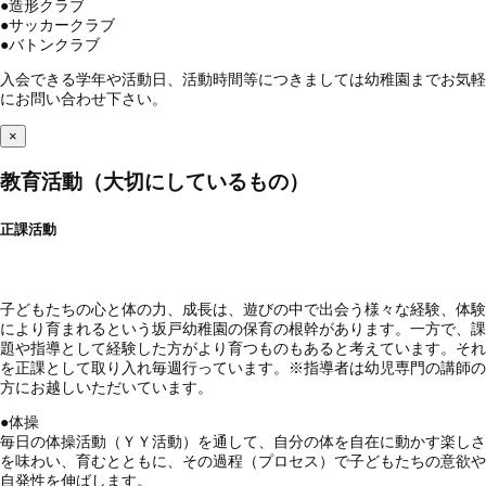
●
造形クラブ
●
サッカークラブ
●
バトンクラブ
入会できる学年や活動日、活動時間等につきましては幼稚園までお気軽
にお問い合わせ下さい。
×
教育活動（大切にしているもの）
正課活動
子どもたちの心と体の力、成長は、遊びの中で出会う様々な経験、体験
により育まれるという坂戸幼稚園の保育の根幹があります。一方で、課
題や指導として経験した方がより育つものもあると考えています。それ
を正課として取り入れ毎週行っています。※指導者は幼児専門の講師の
方にお越しいただいています。
●
体操
毎日の体操活動（ＹＹ活動）を通して、自分の体を自在に動かす楽しさ
を味わい、育むとともに、その過程（プロセス）で子どもたちの意欲や
自発性を伸ばします。