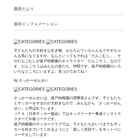
園長だより
坂幼インフォメーション
子どもたちの大好きな生き物、もちろんワンちゃんもウサギちゃ
んも気になりますが、なんといってもそれは「だんごむし」。そ
のだんごむしが坂戸幼稚園のキャラクター「だんごろう」なので
す。だんごろうはみんなの友だち、仲間です。坂戸幼稚園のいろ
いろなところにいますよ。見つけてみてね！
by さっかーせんせい
さっかーせんせいは、坂戸幼稚園の理事長さんです。子どもたち
とサッカーをするのが大好きなので、みんなから「さっかーせん
せい」と呼ばれています。
ＪＦＡ（日本サッカー協会）ではキッズリーダー養成インストラ
クターでＢ級コーチです。
坂戸幼稚園のサッカークラブでは、子どもたちがいつまでもサッ
カーを好きでいてくれるようにと「楽しく笑顔で」をモットーに
コーチをしています。