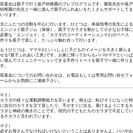
双葉会は親子で行う坂戸幼稚園のプレプログラムです。園長先生や坂戸
幼稚園の先生と一緒に遊んで親子のふれあいをたくさんサポートしてま
いります。
主にふたつの活動を中心に行います。ひとつは、体操指導の先生による
エンジョイ親子ジム（体操）。親子でカラダを動かして小さなお子様に
必要な「エンジョイ」と「カラダのコーディネーション
※1
｣のベース
作りを親子で楽しく、たっぷり触れ合って行います。
もうひとつは、ママ
※2
といっしょに子どものイメージを大きく膨らま
せる｢親子ふれあい工房｣です。お家に帰ってからもパパやママといっぱ
い遊んでコミュニケーションできる手作りトーイを親子で一緒に作りま
す。
双葉会についてのお問い合わせは、お電話もしくは専用お問い合せフォ
ームからお気軽にご連絡下さい。
※１）
カラダの様々な運動調整能力を言います。例えば、転びそうになった時
に自分のカラダを立て直したり、手がすぐに出る、着けるようにするカ
ラダと神経の働きのことです。現代の子どもたちのカラダで不足してい
るチカラと言われています。
※２）
必ずお母さんでなければいけないということはありませんよ。パパやお