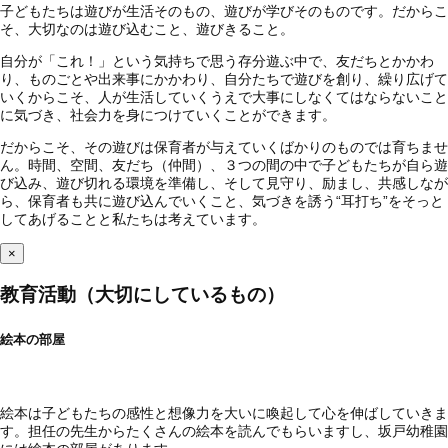
子どもたちは遊びが生活そのもの、遊びが学びそのものです。だからこ
そ、大切なのは遊び込むこと、遊びきること。
自分が「これ！」という気持ちで思う存分遊ぶ中で、友だちとかかわ
り、ものごとや出来事にかかわり、自分たちで遊びを創り、繰り広げて
いくからこそ、人が生活していくうえで大事にしなくてはならないこと
に気づき、社会力を身につけていくことができます。
だからこそ、その遊びは保育者が与えていくばかりのものでは育ちませ
ん。時間、空間、友だち（仲間）、３つの間の中で子どもたちが自ら遊
び込み、遊び切れる環境を準備し、そして見守り、励まし、共感しなが
ら、保育者も共に遊び込んでいくこと、気づきを誘う“耳打ち”をそっと
してあげることと私たちは考えています。
×
教育活動（大切にしているもの）
絵本の部屋
絵本は子どもたちの感性と想像力を大いに喚起して心を伸ばしていきま
す。担任の先生からたくさんの絵本を読んでもらいますし、坂戸幼稚園