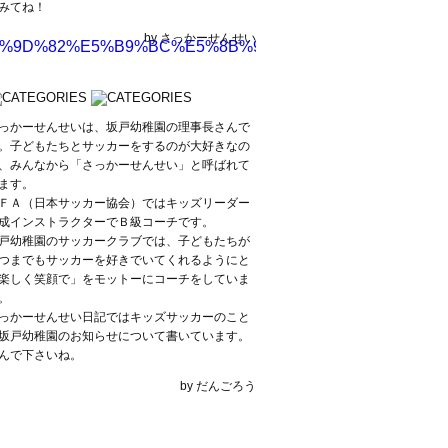
みてね！
by さっかーせんせい
s/2020/05/%E5%9D%82%E5%B9%BC%E5%8B%95%E7%94%
っかーせんせいは、坂戸幼稚園の理事長さんで
。子どもたちとサッカーをするのが大好きなの
、みんなから「さっかーせんせい」と呼ばれて
ます。
ＦＡ（日本サッカー協会）ではキッズリーダー
成インストラクターでＢ級コーチです。
戸幼稚園のサッカークラブでは、子どもたちが
つまでもサッカーを好きでいてくれるようにと
楽しく笑顔で」をモットーにコーチをしていま
。
っかーせんせい日記ではキッズサッカーのこと
坂戸幼稚園のお知らせについて書いています。
んで下さいね。
by だんごろう