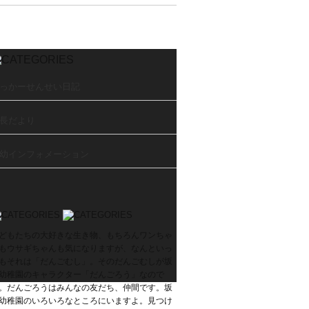
っかーせんせい日記
長だより
幼インフォメーション
どもたちの大好きな生き物、もちろんワンちゃ
もウサギちゃんも気になりますが、なんといっ
もそれは「だんごむし」。そのだんごむしが坂
幼稚園のキャラクター「だんごろう」なので
。だんごろうはみんなの友だち、仲間です。坂
幼稚園のいろいろなところにいますよ。見つけ