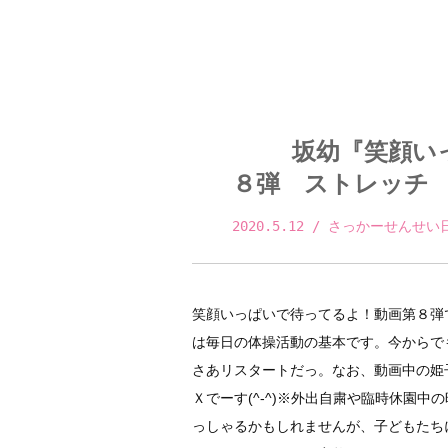
坂幼『笑顔い
８弾 ストレッチ
2020.5.12
 / さっかーせんせい
笑顔いっぱいで待ってるよ！動画第８弾
は毎日の体操活動の基本です。今からで
さあリスタートだっ。なお、動画中の姫
Ｘでーす(^-^)※外出自粛や臨時休園
っしゃるかもしれませんが、子どもたち