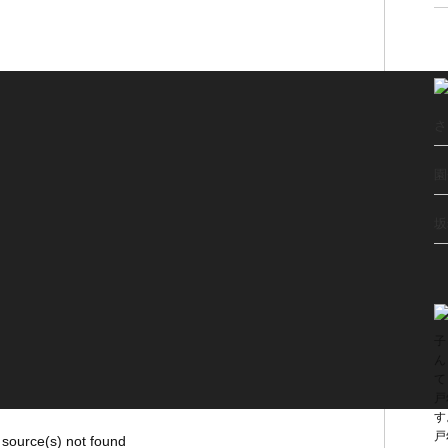
さ
園
坂
子
ん
て
戸
す
戸
 source(s) not found