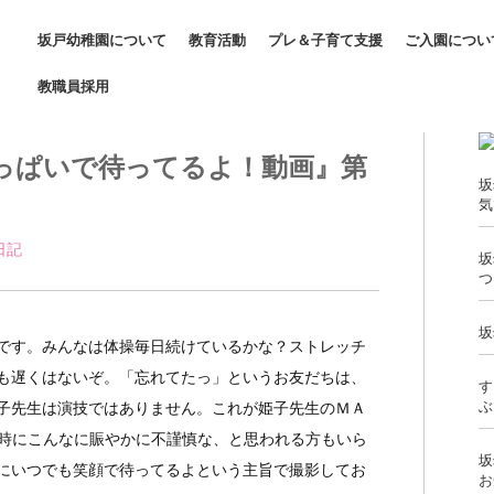
坂戸幼稚園について
教育活動
プレ＆子育て支援
ご入園につい
教職員採用
っぱいで待ってるよ！動画』第
坂
気
日記 
坂
つ
坂
です。みんなは体操毎日続けているかな？ストレッチ
も遅くはないぞ。「忘れてたっ」というお友だちは、
す
ぶ
子先生は演技ではありません。これが姫子先生のＭＡ
中の時にこんなに賑やかに不謹慎な、と思われる方もいら
坂
にいつでも笑顔で待ってるよという主旨で撮影してお
お