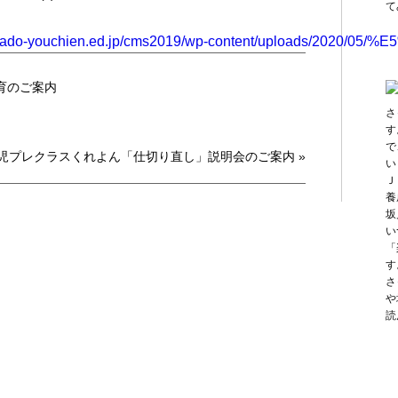
て
do-youchien.ed.jp/cms2019/wp-content/upload
育のご案内
さ
を使ってください。
す
で
児プレクラスくれよん「仕切り直し」説明会のご案内
»
い
Ｊ
養
坂
い
「
す
さ
や
読