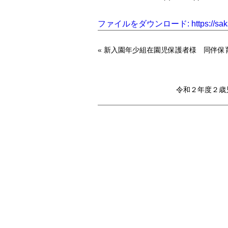
ファイルをダウンロード: https://saka
«
新入園年少組在園児保護者様 同伴保
00:00
ボリューム調節には上下矢印キー
令和２年度２歳