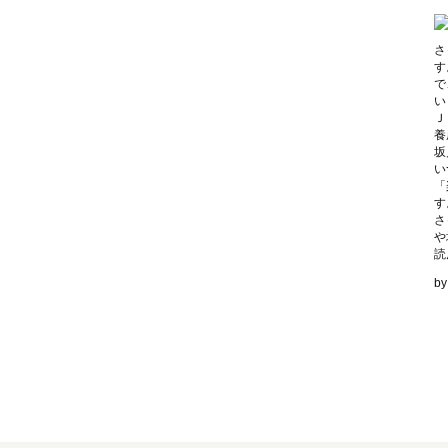
さ
す
で
い
Ｊ
養
坂
い
「
す
さ
や
読
b