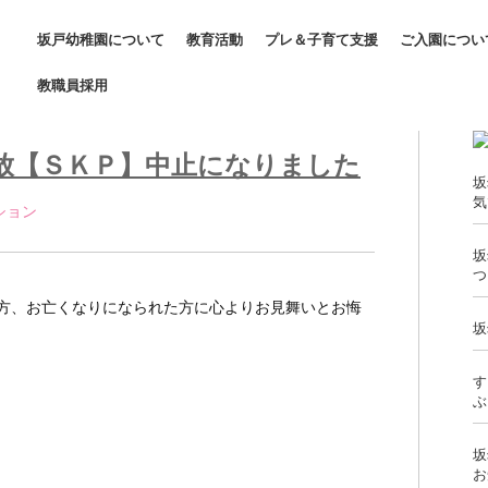
坂戸幼稚園について
教育活動
プレ＆子育て支援
ご入園につい
教職員採用
放【ＳＫＰ】中止になりました
坂
気
ション 
坂
つ
方、お亡くなりになられた方に心よりお見舞いとお悔
坂
す
ぶ
坂
お