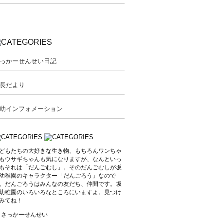
っかーせんせい日記
長だより
幼インフォメーション
どもたちの大好きな生き物、もちろんワンちゃ
もウサギちゃんも気になりますが、なんといっ
もそれは「だんごむし」。そのだんごむしが坂
幼稚園のキャラクター「だんごろう」なので
。だんごろうはみんなの友だち、仲間です。坂
幼稚園のいろいろなところにいますよ。見つけ
みてね！
y さっかーせんせい