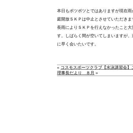
本日もポツポツとではありますが現在雨
庭開放ＳＫＰは中止とさせていただきま
長雨によりＳＫＰを行えなかったこと大
す。しばらく間が空いてしまいますが、
に早く会いたいです。
«
コスモスポーツクラブ【水泳講習会】
理事長だより ８月
»