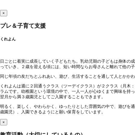
×
プレ＆子育て支援
くれよん
日ごとに着実に成長していく子どもたち。乳幼児期の子どもは身体の成
っていき、２歳を迎える頃には、短い時間ならお母さんと離れて他の子
同じ年頃の友だちとふれあい、遊び、生活することを通して人とかかわ
くれよんは週に２回通うクラス（ツーデイクラス）が２クラス（月木：
ラムです。幼稚園という環境の中で、一人一人が心ゆくまで興味を持っ
翌月から満３歳園児としてご入園することもできます。
明るく、楽しく、やわらかく、ゆったりとした雰囲気の中で、遊びを通
歳園児）、入園できるようにと願い保育をしています。
×
教育活動（大切にしているもの）