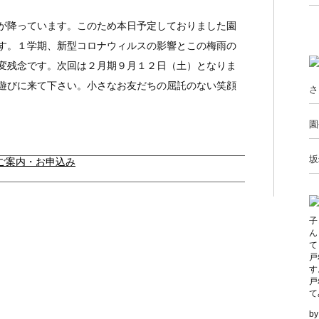
が降っています。このため本日予定しておりました園
す。１学期、新型コロナウィルスの影響とこの梅雨の
変残念です。次回は２月期９月１２日（土）となりま
遊びに来て下さい。小さなお友だちの屈託のない笑顔
さ
園
坂
ご案内・お申込み
子
ん
て
戸
す
戸
て
b